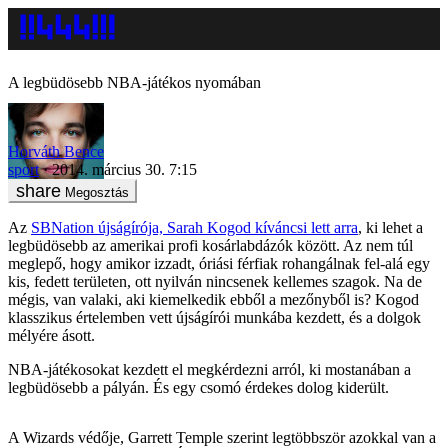
A legbüdösebb NBA-játékos nyomában
Horváth Bence
sport
2014. március 30. 7:15
Megosztás
Az
SBNation újságírója, Sarah Kogod kíváncsi lett arra
, ki lehet a
legbüdösebb az amerikai profi kosárlabdázók között. Az nem túl
meglepő, hogy amikor izzadt, óriási férfiak rohangálnak fel-alá egy
kis, fedett területen, ott nyilván nincsenek kellemes szagok. Na de
mégis, van valaki, aki kiemelkedik ebből a mezőnyből is? Kogod
klasszikus értelemben vett újságírói munkába kezdett, és a dolgok
mélyére ásott.
NBA-játékosokat kezdett el megkérdezni arról, ki mostanában a
legbüdösebb a pályán. És egy csomó érdekes dolog kiderült.
A Wizards védője, Garrett Temple szerint legtöbbször azokkal van a