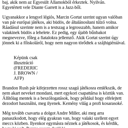
baj, akik nem az Egyesült Államokból érkeztek. Nyilván.
Egyetértett vele Diante Garrett is a Jazz-ből.
Ugyanakkor a lengyel légiós, Marcin Gortat szerint ugyan valóban
van pár európai játékos, aki büdös, de általánosítani túlzó volna.
Ráadásul szerinte nem is a testszag a legrosszabb, hanem amikor
valakinek büdös a lehelete. Ez pedig, egy újabb bűnbakot
megnevezve, főleg a fiatalokra jellemző. Akik Gortat szerint úgy
jönnek ki a főiskoláról, hogy nem nagyon törődtek a szájhigiéniával.
Képünk csak
illusztráció
(FREDERIC
J. BROWN /
AFP)
Brandon Rush pár kifejezetten rossz szagú játékosra emlékszik, de
nem akart neveket mondani, mert egykori csapattársa is köztük van.
Állítólag mentek is a beszólogatások, hogy például hogy elfelejtett
dezodort használni, meg ilyenek. Kemény világ a profi kosarasoké.
Még tovább csavarta a dolgot Andre Miller, aki meg arra
panaszkodott, hogy elég gyakran van, hogy valaki szellent egyet
meccs közben. Ilyenkor egymásra néznek a játékosok, és kérdik,