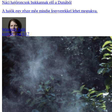
Náci hajóroncsok bukkannak elő a Dunából
A hajók egy része még mindig fegyverekkel lehet megrakva.
Windisch Judit
külföld
ma 6:17