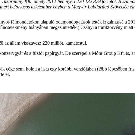
na Takarmány Kft., amely 2012-ben nyert 220 132 379 forintot. A szá
ismert befolyásos üzletember egyben a Magyar Labdarúgó Szövetség eln
únyos félmondatokon alapuló odamondogatások tették izgalmassá a 201
án bűncselekmény hiányában megszüntették.) Csányi a trafiktörvény miatt 
 az állam visszavesz 220 milliót, kamatostul.
i konzervgyár és a fűzfői papírgyár. De szerepel a Móra-Group Kft. is,
ége sem, holott a lista egy korábbi verziójában (több lépcsőben frissít
te el.