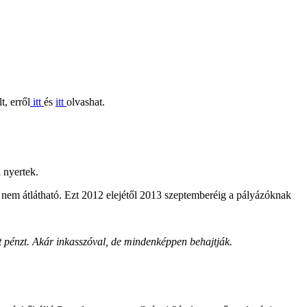
t, erről
itt
és
itt
olvashat.
 nyertek.
 nem átlátható. Ezt 2012 elejétől 2013 szeptemberéig a pályázóknak
rt pénzt. Akár inkasszóval, de mindenképpen behajtják.