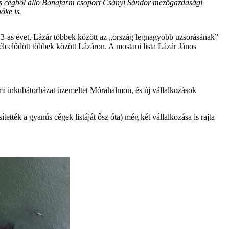
mos cégből álló Bonafarm csoport Csányi Sándor mezőgazdasági
öke is.
3-as évet, Lázár többek között az „ország legnagyobb uzsorásának”
élcelődött többek között Lázáron. A mostani lista Lázár János
 ami inkubátorházat üzemeltet Mórahalmon, és új vállalkozások
ették a gyanús cégek listáját ősz óta) még két vállalkozása is rajta