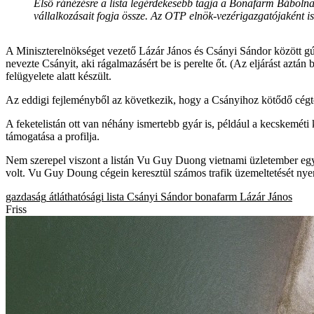
Első ránézésre a lista legérdekesebb tagja a Bonafarm Bábol
vállalkozásait fogja össze. Az OTP elnök-vezérigazgatójaként 
A Miniszterelnökséget vezető Lázár János és Csányi Sándor között g
nevezte Csányit, aki rágalmazásért be is perelte őt. (Az eljárást azt
felügyelete alatt készült.
Az eddigi fejleményből az következik, hogy a Csányihoz kötődő cégtől
A feketelistán ott van néhány ismertebb gyár is, például a kecskemét
támogatása a profilja.
Nem szerepel viszont a listán Vu Guy Duong vietnami üzletember egyik c
volt. Vu Guy Doung cégein keresztül számos trafik üzemeltetését nyer
gazdaság
átláthatósági lista
Csányi Sándor
bonafarm
Lázár János
Friss