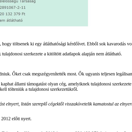
t, hogy töltsenek ki egy átláthatósági kérdőívet. Ebből sok kavarodás vol
k tulajdonosi szerkezete a kitöltött adatlapok alapján nem átlátható.
ódniuk. Őket csak megszégyenítették most. Ők ugyanis teljesen legálisan
kaphat állami támogatást olyan cég, amelyiknek tulajdonosi szerkezete
kell tölteniük a tulajdonosi szerkezetükről.
t elnyert, listán szereplő cégektől visszakövetelik kamatostul az elnye
2012 előtt nyert.