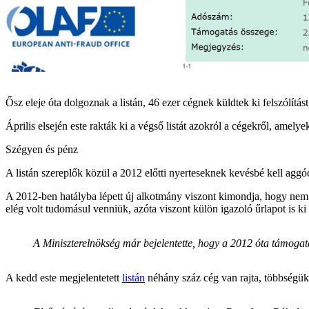
Ősz eleje óta dolgoznak a listán, 46 ezer cégnek küldtek ki felszólítás
Április elsején este rakták ki a végső listát azokról a cégekről, amelye
Szégyen és pénz
A listán szereplők közül a 2012 előtti nyerteseknek kevésbé kell agg
A 2012-ben hatályba lépett új alkotmány viszont kimondja, hogy nem 
elég volt tudomásul venniük, azóta viszont külön igazoló űrlapot is ki 
A Miniszterelnökség már bejelentette, hogy a 2012 óta támogatás
A kedd este megjelentetett
listán
néhány száz cég van rajta, többségük 