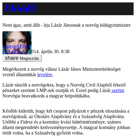
Nem igaz, amit állít - írja Lázár Jánosnak a norvég külügyminiszter
Magyari Péter
POLITIKA
2014. április 30. 8:38
Megosztás
Megérkezett a norvég válasz Lázár János Miniszterelnökséget
vezető államtitkár
levelére
.
Lázár rászólt a norvégokra, hogy a Norvég Civil Alapból érkező
pénzeket szerinte LMP-sek osztják el. Ezzel pedig Lázár
szerint
Norvégia beavatkozik a magyar belpolitikába.
Később kiderült, hogy két csoport pályázott e pénzek elosztására a
norvégoknál, az Ökotárs Alapítvány és a Századvég Alapítvány.
Utóbbi a Fidesz és a kormány kvázi háttérintézménye, számos
állami megrendelés kedvezményezettje. A magyar kormány jobban
örült volna, ha a Századvég győzött volna.