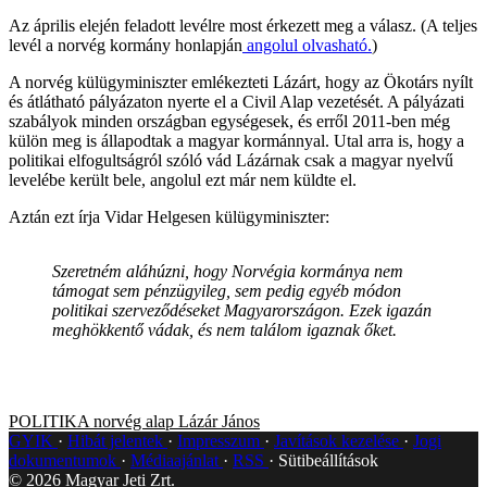
Az április elején feladott levélre most érkezett meg a válasz. (A teljes
levél a norvég kormány honlapján
angolul olvasható.
)
A norvég külügyminiszter emlékezteti Lázárt, hogy az Ökotárs nyílt
és átlátható pályázaton nyerte el a Civil Alap vezetését. A pályázati
szabályok minden országban egységesek, és erről 2011-ben még
külön meg is állapodtak a magyar kormánnyal. Utal arra is, hogy a
politikai elfogultságról szóló vád Lázárnak csak a magyar nyelvű
levelébe került bele, angolul ezt már nem küldte el.
Aztán ezt írja Vidar Helgesen külügyminiszter:
Szeretném aláhúzni, hogy Norvégia kormánya nem
támogat sem pénzügyileg, sem pedig egyéb módon
politikai szerveződéseket Magyarországon. Ezek igazán
meghökkentő vádak, és nem találom igaznak őket.
POLITIKA
norvég alap
Lázár János
GYIK
Hibát jelentek
Impresszum
Javítások kezelése
Jogi
dokumentumok
Médiaajánlat
RSS
Sütibeállítások
©
2026
Magyar Jeti Zrt.