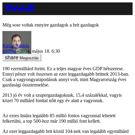
Még sose voltak ennyire gazdagok a brit gazdagok
Király András
külföld
2014. május 18. 6:30
Megosztás
190 ezermilliárd forint. Ez a teljes magyar éves GDP hétszerese.
Ennyi pénze volt összesen az ezer leggazdagabb britnek 2013-ban.
Csak a vagyongyarapodásuk annyi volt, mint Magyarország éves
gazdasági össztermelése.
2013 jó év volt a szupergazdagoknak, 15,4 százalékkal, vagyis
közel 70 milliárd fonttal nőtt egy év alatt a vagyonuk.
Az ezres listára legalább 85 millió fontos vagyonnal lehetett
felkerülni, a top 500-hoz már 190 millió font kellett.
Az ezer leggazdagabb brit közül 104-nek van legalább egymilliárd