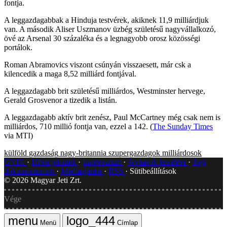
fontja.
A leggazdagabbak a Hinduja testvérek, akiknek 11,9 milliárdjuk
van. A második Aliser Uszmanov üzbég születésű nagyvállalkozó,
övé az Arsenal 30 százaléka és a legnagyobb orosz közösségi
portálok.
Roman Abramovics viszont csúnyán visszaesett, már csk a
kilencedik a maga 8,52 milliárd fontjával.
A leggazdagabb brit születésű milliárdos, Westminster hervege,
Gerald Grosvenor a tizedik a listán.
A leggazdagabb aktív brit zenész, Paul McCartney még csak nem is
milliárdos, 710 millió fontja van, ezzel a 142. (
The Sunday Times
via MTI)
külföld
gazdaság
nagy-britannia
szupergazdagok
milliárdosok
GYIK
Hibát jelentek
Impresszum
Javítások kezelése
Jogi
dokumentumok
Médiaajánlat
RSS
Sütibeállítások
©
2026
Magyar Jeti Zrt.
Vége
Menü
Címlap