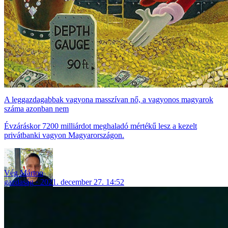
A leggazdagabbak vagyona masszívan nő, a vagyonos magyarok
száma azonban nem
Évzáráskor 7200 milliárdot meghaladó mértékű lesz a kezelt
privátbanki vagyon Magyarországon.
Vég Márton
gazdaság
2021. december 27. 14:52