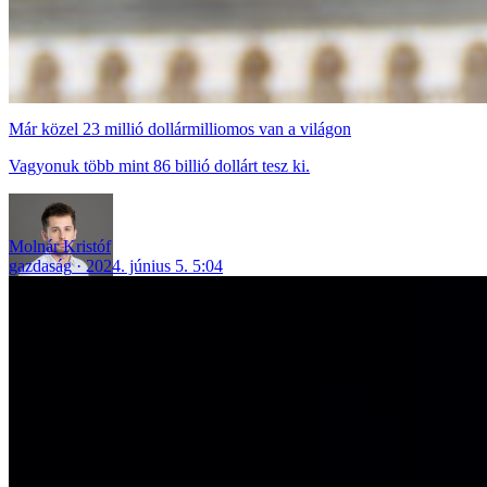
Már közel 23 millió dollármilliomos van a világon
Vagyonuk több mint 86 billió dollárt tesz ki.
Molnár Kristóf
gazdaság
2024. június 5. 5:04