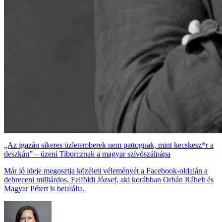
„Az igazán sikeres üzletemberek nem pattognak, mint kecskesz*r a
deszkán” – üzeni Tiborcznak a magyar szívószálpápa
Már jó ideje megosztja közéleti véleményét a Facebook-oldalán a
debreceni milliárdos, Felföldi József, aki korábban Orbán Ráhelt és
Magyar Pétert is betalálta.