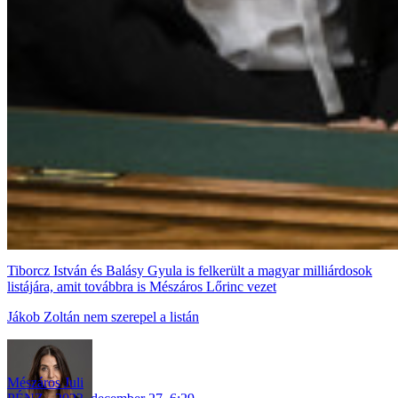
Tiborcz István és Balásy Gyula is felkerült a magyar milliárdosok
listájára, amit továbbra is Mészáros Lőrinc vezet
Jákob Zoltán nem szerepel a listán
Mészáros Juli