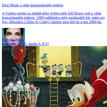
Elon Musk a világ leggazdagabb embere
A Forbes szerint az elmúlt négy évben még Jeff Bezos volt a világ
leggazdagabb embere. 1000 milliárdos még gazdagabb lett, mint egy
éve. Mészáros Lőrinc és Csányi Sándor nem fért be a top 2000-be.
Herczeg Márk
gazdaság
2022. április 6. 8:37