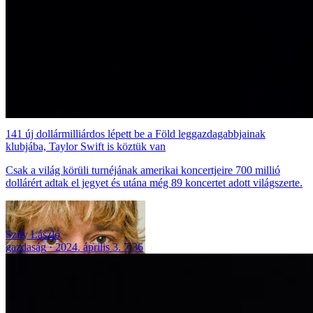
141 új dollármilliárdos lépett be a Föld leggazdagabbjainak
klubjába, Taylor Swift is köztük van
Csak a világ körüli turnéjának amerikai koncertjeire 700 millió
dollárért adtak el jegyet és utána még 89 koncertet adott világszerte.
Szily László
gazdaság
2024. április 3. 7:36