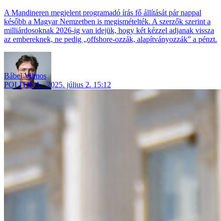
A Mandineren megjelent programadó írás fő állítását pár nappal
később a Magyar Nemzetben is megismételték. A szerzők szerint a
milliárdosoknak 2026-ig van idejük, hogy két kézzel adjanak vissza
az embereknek, ne pedig „offshore-ozzák, alapítványozzák” a pénzt.
Bábel Vilmos
POLITIKA
2025. július 2. 15:12