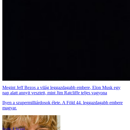
Megint Jeff Bezos a világ leggazdagabb embere, Elon Musk egy
nap alatt annyit vesztett, mint Jim Ratcliffe teljes vagyona
Ilyen a szupermilliárdosok élete. A Föld 44. leggazdagabb embere
magyar.
Szily László