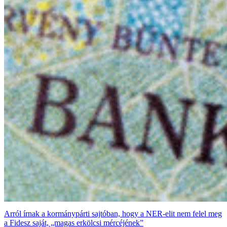
Arról írnak a kormánypárti sajtóban, hogy a NER-elit nem felel meg
a Fidesz saját, „magas erkölcsi mércéjének”