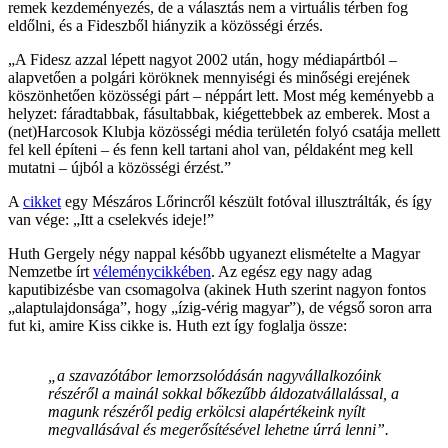
remek kezdeményezés, de a választás nem a virtuális térben fog
eldőlni, és a Fideszből hiányzik a közösségi érzés.
„A Fidesz azzal lépett nagyot 2002 után, hogy médiapártból –
alapvetően a polgári köröknek mennyiségi és minőségi erejének
köszönhetően közösségi párt – néppárt lett. Most még keményebb a
helyzet: fáradtabbak, fásultabbak, kiégettebbek az emberek. Most a
(net)Harcosok Klubja közösségi média területén folyó csatája mellett
fel kell építeni – és fenn kell tartani ahol van, példaként meg kell
mutatni – újból a közösségi érzést.”
A
cikket
egy Mészáros Lőrincről készült fotóval illusztrálták, és így
van vége: „Itt a cselekvés ideje!”
Huth Gergely négy nappal később ugyanezt elismételte a Magyar
Nemzetbe írt
véleménycikkében
. Az egész egy nagy adag
kaputibizésbe van csomagolva (akinek Huth szerint nagyon fontos
„alaptulajdonsága”, hogy „ízig-vérig magyar”), de végső soron arra
fut ki, amire Kiss cikke is. Huth ezt így foglalja össze:
„a szavazótábor lemorzsolódásán nagyvállalkozóink
részéről a mainál sokkal bőkezűbb áldozatvállalással, a
magunk részéről pedig erkölcsi alapértékeink nyílt
megvallásával és megerősítésével lehetne úrrá lenni”.