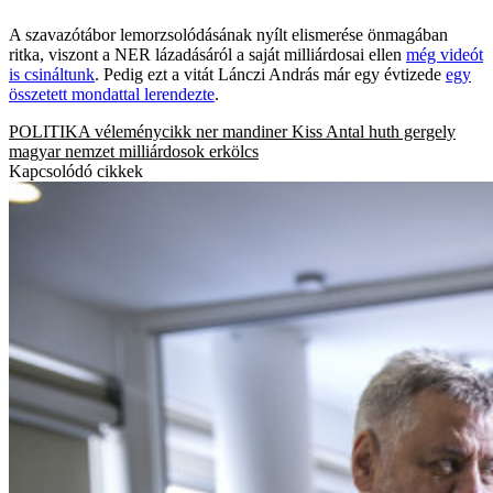
A szavazótábor lemorzsolódásának nyílt elismerése önmagában
ritka, viszont a NER lázadásáról a saját milliárdosai ellen
még videót
is csináltunk
. Pedig ezt a vitát Lánczi András már egy évtizede
egy
összetett mondattal lerendezte
.
POLITIKA
véleménycikk
ner
mandiner
Kiss Antal
huth gergely
magyar nemzet
milliárdosok
erkölcs
Kapcsolódó cikkek