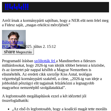
Arról írnak a kormánypárti sajtóban, hogy a NER-elit nem felel meg
a Fidesz saját, „magas erkölcsi mércéjének”
Bábel Vilmos
POLITIKA
2025. július 2. 15:12
Megosztás
Programadó írásban
szólították fel
a Mandinerben a fideszes
milliárdosokat, hogy 2026-ig van idejük többet betenni a közösbe,
és az üzenetet pár nappal később a Magyar Nemzetben is
elismételték. Az eredeti cikk szerzője Kiss Antal, teológus
végzettségű kormánypárti szakértő, a címe, „2026-ig van ideje a
jobboldali pénzügyi elit tagjainak felzárkózni a legnagyobb
magyarhoz nemzetépítő szolgálataikkal”.
A legfontosabb megállapítások ezzel a két idézettel jól
összefoglalhatók:
„Az első és legfontosabb, hogy a koalíció magát tette morális