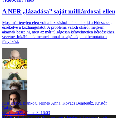
Videó
A NER „lázadása” saját milliárdosai ellen
Most már tényleg elég volt a luxizásból – fakadtak ki a Fideszben,
érzékelve a közhangulatot. A probléma valódi okáról mégsem
akarnak beszélni, mert az már túlságosan kényelmetlen kérdésekhez
vezetne. Inkább nekimennek annak a sajtónak, ami bemutatta a
fényűzést.
Kiss Bence
,
plankog
,
Jelinek Anna
,
Kovács Bendegúz
,
Kristóf
Balázs
video
2025. június 3. 16:03
GYIK
Hibát jelentek
Impresszum
Javítások kezelése
Jogi