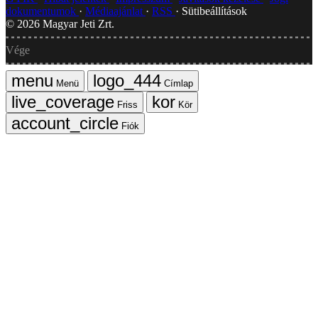
dokumentumok
Médiaajánlat
RSS
Sütibeállítások
©
2026
Magyar Jeti Zrt.
Vége
Menü
Címlap
Friss
Kör
Fiók