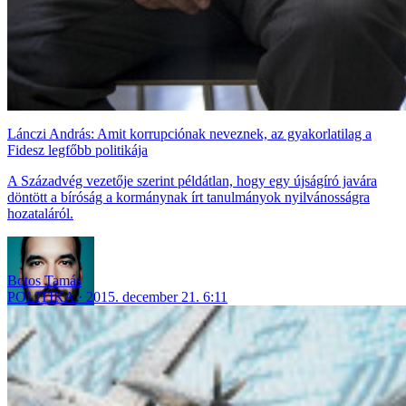
Lánczi András: Amit korrupciónak neveznek, az gyakorlatilag a
Fidesz legfőbb politikája
A Századvég vezetője szerint példátlan, hogy egy újságíró javára
döntött a bíróság a kormánynak írt tanulmányok nyilvánosságra
hozataláról.
Botos Tamás
POLITIKA
2015. december 21. 6:11