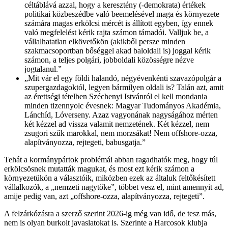
céltáblává azzal, hogy a keresztény (-demokrata) értékek
politikai közbeszédbe való beemelésével maga és környezete
számára magas erkölcsi mércét is állított egyben, így ennek
való megfelelést kérik rajta számon támadói. Valljuk be, a
vállalhatatlan elkövetőkön (akikből persze minden
szakmacsoportban bőséggel akad baloldali is) joggal kérik
számon, a teljes polgári, jobboldali közösségre nézve
jogtalanul.”
„Mit vár el egy földi halandó, négyévenkénti szavazópolgár a
szupergazdagoktól, legyen bármilyen oldali is? Talán azt, amit
az érettségi tételben Széchenyi Istvánról el kell mondania
minden tizennyolc évesnek: Magyar Tudományos Akadémia,
Lánchíd, Lóverseny. Azaz vagyonának nagyságához mérten
két kézzel ad vissza valamit nemzetének. Két kézzel, nem
zsugori szűk marokkal, nem morzsákat! Nem offshore-ozza,
alapítványozza, rejtegeti, babusgatja.”
Tehát a kormánypártok problémái abban ragadhatók meg, hogy túl
erkölcsösnek mutatták magukat, és most ezt kérik számon a
környezetükön a választóik, miközben ezek az általuk feltőkésített
vállalkozók, a „nemzeti nagytőke”, többet vesz el, mint amennyit ad,
amije pedig van, azt „offshore-ozza, alapítványozza, rejtegeti”.
A felzárkózásra a szerző szerint 2026-ig még van idő, de tesz más,
nem is olyan burkolt javaslatokat is. Szerinte a Harcosok klubja