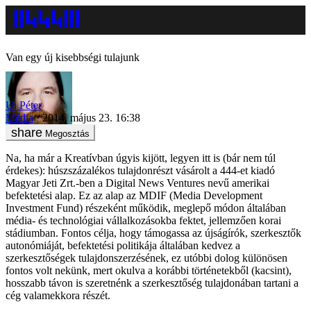
Van egy új kisebbségi tulajunk
Uj Péter
Média
2014. május 23. 16:38
Megosztás
Na, ha már a Kreatívban úgyis kijött, legyen itt is (bár nem túl
érdekes): húszszázalékos tulajdonrészt vásárolt a 444-et kiadó
Magyar Jeti Zrt.-ben a Digital News Ventures nevű amerikai
befektetési alap. Ez az alap az MDIF (Media Development
Investment Fund) részeként működik, meglepő módon általában
média- és technológiai vállalkozásokba fektet, jellemzően korai
stádiumban. Fontos célja, hogy támogassa az újságírók, szerkesztők
autonómiáját, befektetési politikája általában kedvez a
szerkesztőségek tulajdonszerzésének, ez utóbbi dolog különösen
fontos volt nekünk, mert okulva a korábbi történetekből (kacsint),
hosszabb távon is szeretnénk a szerkesztőség tulajdonában tartani a
cég valamekkora részét.