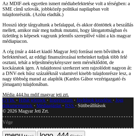
Az MDIF-nek egyetlen ismert médiabefektetése volt a térségben: a
SME című szlovák, jobbközép politikai napilapban volt
tulajdonrészük. (Azóta eladták.)
Hosszú ideje tárgyaltunk a befalappal, és akkor döntöttek a beszállás
mellett, amikor már meg tudtuk mutatni, hogy látogatottságban és
üzletileg is képesek vagyunk jelentős szereplővé válni a kis magyar
médiapiacon.
A cég (már a 444-et kiadó Magyar Jeti) forrásai nem bővültek a
befektetéssel, az eddigi finanszírozásai terheinket tudjuk több felé
osztani, tehát a teljesítménykényszer nem mérséklődött, de
kockázatok igen. A tulajdonosi szerkezet sem rajzolódott nagyon át:
a DNV-nek húsz százaléknál valamivel kisebb tulajdonrésze lesz, a
nagy többség marad az alapítók (Kardos Gábor vezérigazgató és
jómagam) tulajdonában.
Média
444.hu
mdif
magyar jeti zrt.
GYIK
Hibát jelentek
Impresszum
Javítások kezelése
Jogi
dokumentumok
Médiaajánlat
RSS
Sütibeállítások
©
2026
Magyar Jeti Zrt.
Vége