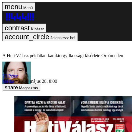
Menü
Kinézet
Jelentkezz be!
A Heti Válasz példátlan karaktergyilkossági kísérlete Orbán ellen
Uj Péter
Média
2014. május 28. 8:00
Megosztás