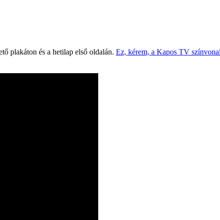
tő plakáton és a hetilap első oldalán.
Ez, kérem, a Kapos TV színvona