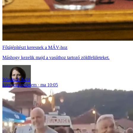
Főtájépítészt keresnek a MÁV-hoz
Máshogy kezelik majd a vasúthoz tartozó zöldfelületeket.
Windisch Judit
környezetvédelem
ma 10:05