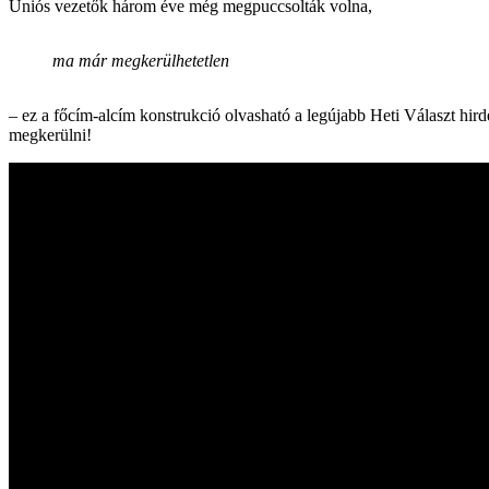
Uniós vezetők három éve még megpuccsolták volna,
ma már megkerülhetetlen
– ez a főcím-alcím konstrukció olvasható a legújabb Heti Választ hirde
megkerülni!