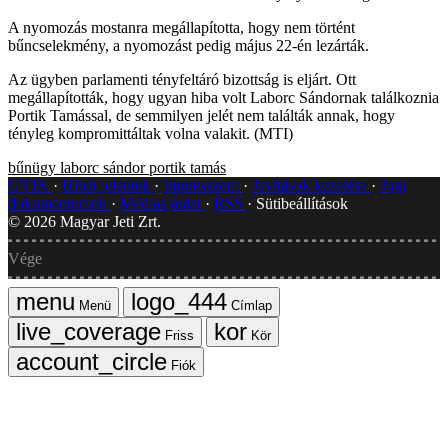
A nyomozás mostanra megállapította, hogy nem történt
bűncselekmény, a nyomozást pedig május 22-én lezárták.
Az ügyben parlamenti tényfeltáró bizottság is eljárt. Ott
megállapították, hogy ugyan hiba volt Laborc Sándornak találkoznia
Portik Tamással, de semmilyen jelét nem találták annak, hogy
tényleg kompromittáltak volna valakit. (MTI)
bűnügy
laborc sándor
portik tamás
GYIK
Hibát jelentek
Impresszum
Javítások kezelése
Jogi
dokumentumok
Médiaajánlat
RSS
Sütibeállítások
©
2026
Magyar Jeti Zrt.
Vége
Menü
Címlap
Friss
Kör
Fiók