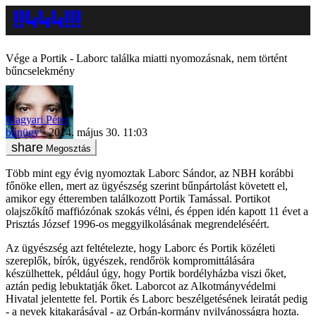
Vége a Portik - Laborc találka miatti nyomozásnak, nem történt
bűncselekmény
Magyari Péter
bűnügy
2014. május 30. 11:03
Megosztás
Több mint egy évig nyomoztak Laborc Sándor, az NBH korábbi
főnöke ellen, mert az ügyészség szerint bűnpártolást követett el,
amikor egy étteremben találkozott Portik Tamással. Portikot
olajszőkítő maffiózónak szokás vélni, és éppen idén kapott 11 évet a
Prisztás József 1996-os meggyilkolásának megrendeléséért.
Az ügyészség azt feltételezte, hogy Laborc és Portik közéleti
szereplők, bírók, ügyészek, rendőrök kompromittálására
készülhettek, például úgy, hogy Portik bordélyházba viszi őket,
aztán pedig lebuktatják őket. Laborcot az Alkotmányvédelmi
Hivatal jelentette fel. Portik és Laborc beszélgetésének leiratát pedig
- a nevek kitakarásával - az Orbán-kormány nyilvánosságra hozta.