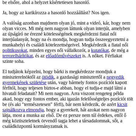
be elsőre, ahol a helyzet kísértetiesen hasonló.
Ja, hogy az karikírozza a hasonló hozzáállást? Nos igen.
A valóság azonban majdnem olyan jó, mint a videó, kár, hogy nem
olyan vicces. Mi még nem nagyon láttunk olyan interjút, amelyben
az újságíró ne érezné kötelességének megkérdezni fiatal női
interjúalanyát, hogy na és mondja, hogyan tudja összeegyeztetni a
munkahelyi és családi kötelezettségeivel. Megkérdezik a fiatal női
politikusokat
, minden egyes női vállalkozót, a
kutatókat
, de még a
terrorelhárítókat
, és az
előadóművészeket
is. A nőket. Férfiakat
szinte soha.
El tudjátok képzelni, hogy bárki is megkérdezze mondjuk a
miniszterelnöktől az
ötödik
, a gazdasági minisztertől a
negyedik
gyermekének születése
után, vagy bármely fontos pozíciót kapott
férfitól, hogy teljesen biztos-e abban, hogy el tudja-e majd látni a
hivatali feladatait? Mi nem nagyon. Arra viszont rengeteg példa
akad, hogy egy fontos ember, aki igazán felelősségteljes pozíciót tölt
be (és aki "természetesen" férfi), bár nem kérdezik, de azért
kicsit
sajnálkozva elmondja
, hogy a gyerekeit, hát azokat nem nagyon
látja, most a munka az első. De ez persze nem túl érdekes, ettől ő
még köztiszteletnek örvendő tagja lehet a társadalomnak, sőt, a
családközpontú kormányzatnak is.