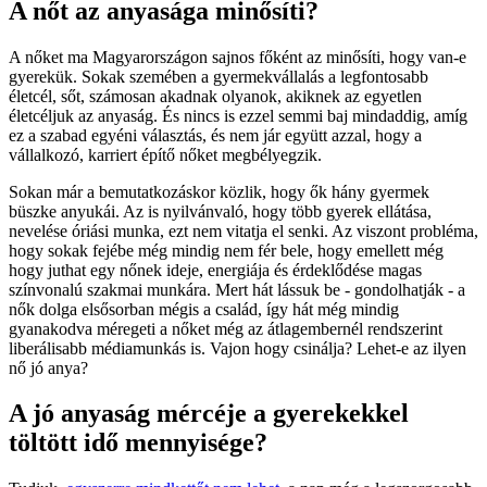
A nőt az anyasága minősíti?
A nőket ma Magyarországon sajnos főként az minősíti, hogy van-e
gyerekük. Sokak szemében a gyermekvállalás a legfontosabb
életcél, sőt, számosan akadnak olyanok, akiknek az egyetlen
életcéljuk az anyaság. És nincs is ezzel semmi baj mindaddig, amíg
ez a szabad egyéni választás, és nem jár együtt azzal, hogy a
vállalkozó, karriert építő nőket megbélyegzik.
Sokan már a bemutatkozáskor közlik, hogy ők hány gyermek
büszke anyukái. Az is nyilvánvaló, hogy több gyerek ellátása,
nevelése óriási munka, ezt nem vitatja el senki. Az viszont probléma,
hogy sokak fejébe még mindig nem fér bele, hogy emellett még
hogy juthat egy nőnek ideje, energiája és érdeklődése magas
színvonalú szakmai munkára. Mert hát lássuk be - gondolhatják - a
nők dolga elsősorban mégis a család, így hát még mindig
gyanakodva méregeti a nőket még az átlagembernél rendszerint
liberálisabb médiamunkás is. Vajon hogy csinálja? Lehet-e az ilyen
nő jó anya?
A jó anyaság mércéje a gyerekekkel
töltött idő mennyisége?