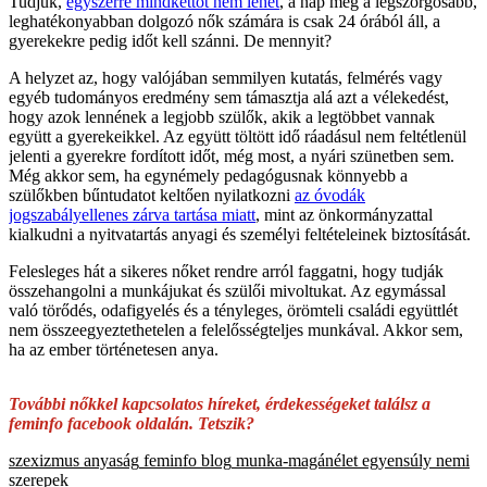
Tudjuk,
egyszerre mindkettőt nem lehet
, a nap még a legszorgosabb,
leghatékonyabban dolgozó nők számára is csak 24 órából áll, a
gyerekekre pedig időt kell szánni. De mennyit?
A helyzet az, hogy valójában semmilyen kutatás, felmérés vagy
egyéb tudományos eredmény sem támasztja alá azt a vélekedést,
hogy azok lennének a legjobb szülők, akik a legtöbbet vannak
együtt a gyerekeikkel. Az együtt töltött idő ráadásul nem feltétlenül
jelenti a gyerekre fordított időt, még most, a nyári szünetben sem.
Még akkor sem, ha egynémely pedagógusnak könnyebb a
szülőkben bűntudatot keltően nyilatkozni
az óvodák
jogszabályellenes zárva tartása miatt
, mint az önkormányzattal
kialkudni a nyitvatartás anyagi és személyi feltételeinek biztosítását.
Felesleges hát a sikeres nőket rendre arról faggatni, hogy tudják
összehangolni a munkájukat és szülői mivoltukat. Az egymással
való törődés, odafigyelés és a tényleges, örömteli családi együttlét
nem összeegyeztethetelen a felelősségteljes munkával. Akkor sem,
ha az ember történetesen anya.
További nőkkel kapcsolatos híreket, érdekességeket találsz a
feminfo facebook oldalán. Tetszik?
szexizmus
anyaság
feminfo blog
munka-magánélet egyensúly
nemi
szerepek