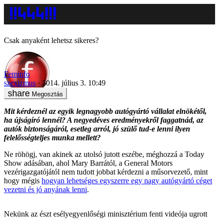
Csak anyaként lehetsz sikeres?
Feminfo
szexizmus
2014. július 3. 10:49
Megosztás
Mit kérdeznél az egyik legnagyobb autógyártó vállalat elnökétől,
ha újságíró lennél? A negyedéves eredményekről faggatnád, az
autók biztonságáról, esetleg arról, jó szülő tud-e lenni ilyen
felelősségteljes munka mellett?
Ne röhögj, van akinek az utolsó jutott eszébe, méghozzá a Today
Show adásában, ahol Mary Barrától, a General Motors
vezérigazgatójától nem tudott jobbat kérdezni a műsorvezető, mint
hogy mégis
hogyan lehetséges egyszerre egy nagy autógyártó céget
vezetni és jó anyának lenni
.
Nekünk az észt esélyegyenlőségi minisztérium fenti videója ugrott