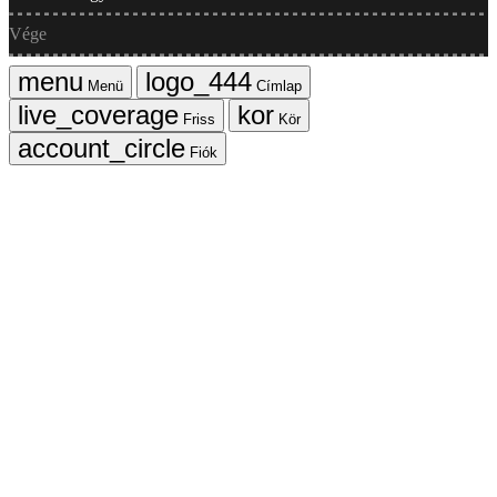
Vége
Menü
Címlap
Friss
Kör
Fiók