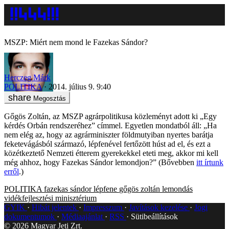
MSZP: Miért nem mond le Fazekas Sándor?
Herczeg Márk
POLITIKA
2014. július 9. 9:40
Megosztás
Gőgös Zoltán, az MSZP agrárpolitikusa közleményt adott ki „Egy
kérdés Orbán rendszeréhez” címmel. Egyetlen mondatból áll: „Ha
nem elég az, hogy az agrárminiszter földmutyiban nyertes barátja
feketevágásból származó, lépfenével fertőzött húst ad el, és ezt a
közétkeztető Nemzeti étterem gyerekekkel eteti meg, akkor mi kell
még ahhoz, hogy Fazekas Sándor lemondjon?” (Bővebben
itt írtunk
erről
.)
POLITIKA
fazekas sándor
lépfene
gőgös zoltán
lemondás
vidékfejlesztési minisztérium
GYIK
Hibát jelentek
Impresszum
Javítások kezelése
Jogi
dokumentumok
Médiaajánlat
RSS
Sütibeállítások
©
2026
Magyar Jeti Zrt.