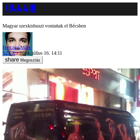
Magyar szexkisbuszt vontattak el Bécsben
Herczeg Márk
SZEX
2014. július 16. 14:11
Megosztás