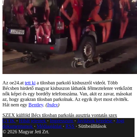
Az oe24.at
tett ki
a tilosban parkoló kisbuszról videót. Több
Bécsben hirdető magyar kisbuszon láthatók félmeztelenre vetkőzött
nők képei és egy bordély telefonszáma. Van, akit ez zavar, másokat
az, hogy gyakran tilosban parkolnak. Az egyik ilyet most elvitték.
Hát nem egy
Bentley
.
(
Index
)
SZEX
külföld
Bécs
tilosban parkolás
ausztria
vontatás
szex
GYIK
Hibát jelentek
Impresszum
Javítások kezelése
Jogi
dokumentumok
Médiaajánlat
RSS
Sütibeállítások
©
2026
Magyar Jeti Zrt.