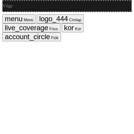
Vége
Menü
Címlap
Friss
Kör
Fiók