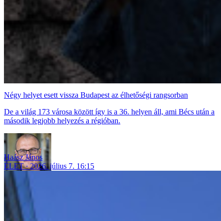
Négy helyet esett vissza Budapest az élhetőségi rangsorban
De a világ 173 városa között így is a 36. helyen áll, ami Bécs után a
második legjobb helyezés a régióban.
Haász János
ÉLET
2026. július 7. 16:15