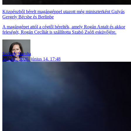
Közpénzből bérelt magángéppel utazott még miniszterként Gulyás
Gergely Bécsbe és Berlinbe
A magángépet attól a cégtől bérelték, amely Rogán Antalt és akkor
feleségét, Rogán Cecíliát is szállította Szabó Zsófi esküvőjére.
Székely Sarolta
belföld
2026. június 14. 17:48