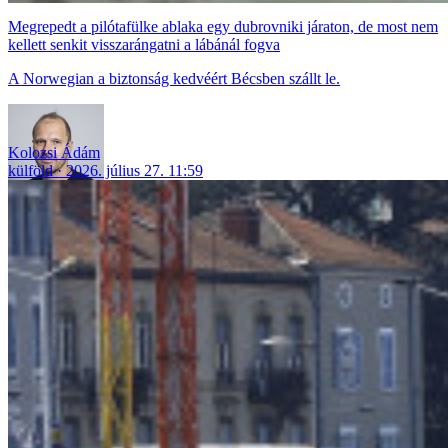
Megrepedt a pilótafülke ablaka egy dubrovniki járaton, de most nem
kellett senkit visszarángatni a lábánál fogva
A Norwegian a biztonság kedvéért Bécsben szállt le.
Kolozsi Ádám
külföld
2026. július 27. 11:59