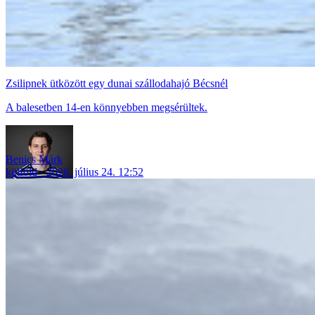
Zsilipnek ütközött egy dunai szállodahajó Bécsnél
A balesetben 14-en könnyebben megsérültek.
Benics Márk
külföld
2026. július 24. 12:52