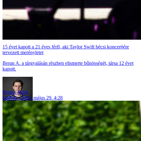
15 évet kapott a 21 éves férfi, aki Taylor Swift bécsi koncertjére
tervezett merényletet
Beran A. a tárgyalásán részben elismerte bűnösségét, társa 12 évet
kapott.
Benics Márk
külföld
2026. május 29. 4:28