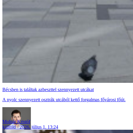
Bécsben is találtak azbeszttel szennyezett utcákat
A nyolc szennyezett osztrák utcából kettő forgalmas fővárosi főút.
Molnár Kristóf
külföld
2026. július 1. 13:24