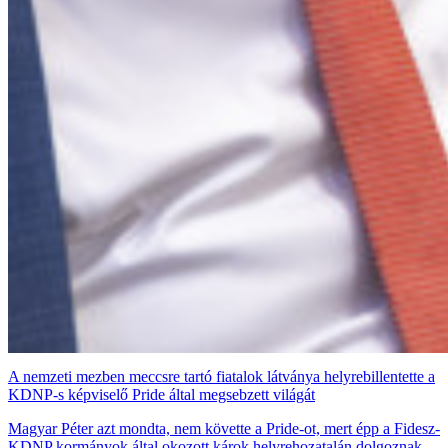
A nemzeti mezben meccsre tartó fiatalok látványa helyrebillentette a
KDNP-s képviselő Pride által megsebzett világát
Magyar Péter azt mondta, nem követte a Pride-ot, mert épp a Fidesz-
KDNP kormányok által okozott károk helyrehozatalán dolgoznak.