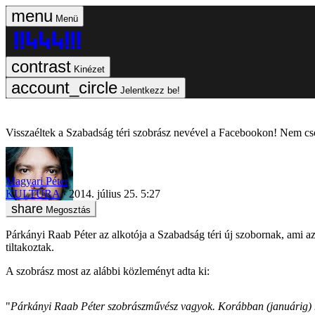
Menü
Kinézet
Jelentkezz be!
Visszaéltek a Szabadság téri szobrász nevével a Facebookon! Nem csod
Magyari Péter
KULTÚRA
2014. július 25. 5:27
Megosztás
Párkányi Raab Péter az alkotója a Szabadság téri új szobornak, ami az
tiltakoztak.
A szobrász most az alábbi közleményt adta ki:
"
Párkányi Raab Péter szobrászművész vagyok. Korábban (januárig) m