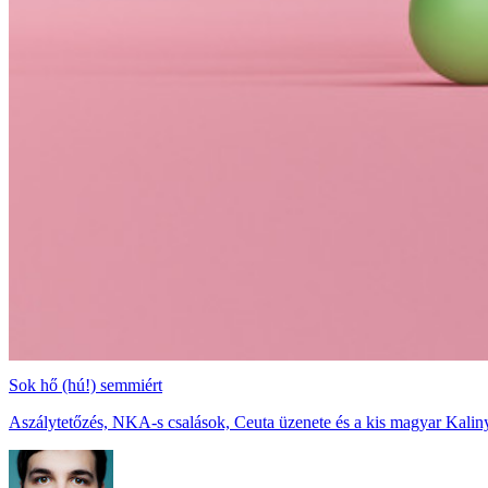
Sok hő (hú!) semmiért
Aszálytetőzés, NKA-s csalások, Ceuta üzenete és a kis magyar Kaliny