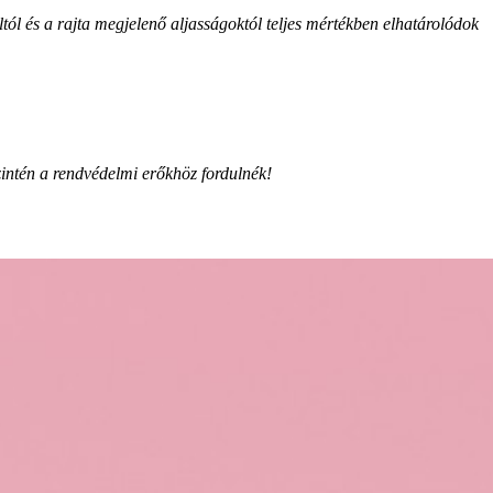
ól és a rajta megjelenő aljasságoktól teljes mértékben elhatárolódok
zintén a rendvédelmi erőkhöz fordulnék!