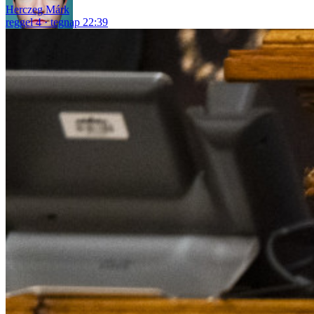
Herczeg Márk
reggel 4
tegnap 22:39