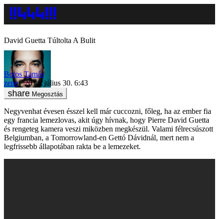
David Guetta Túltolta A Bulit
Botos Tamás
zene
2014. július 30. 6:43
Megosztás
Negyvenhat évesen ésszel kell már cuccozni, főleg, ha az ember fia
egy francia lemezlovas, akit úgy hívnak, hogy Pierre David Guetta
és rengeteg kamera veszi miközben megkészül. Valami félrecsúszott
Belgiumban, a Tomorrowland-en Gettó Dávidnál, mert nem a
legfrissebb állapotában rakta be a lemezeket.