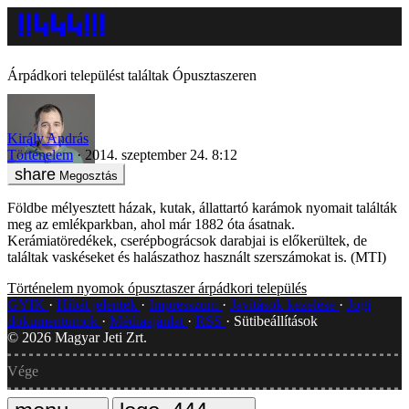
Árpádkori települést találtak Ópusztaszeren
Király András
Történelem
2014. szeptember 24. 8:12
Megosztás
Földbe mélyesztett házak, kutak, állattartó karámok nyomait találták
meg az emlékparkban, ahol már 1882 óta ásatnak.
Kerámiatöredékek, cserépbográcsok darabjai is előkerültek, de
találtak vaskéseket és halászathoz használt szerszámokat is. (MTI)
Történelem
nyomok
ópusztaszer
árpádkori település
GYIK
Hibát jelentek
Impresszum
Javítások kezelése
Jogi
dokumentumok
Médiaajánlat
RSS
Sütibeállítások
©
2026
Magyar Jeti Zrt.
Vége