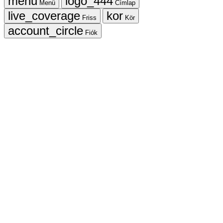
Menü
Címlap
Friss
Kör
Fiók