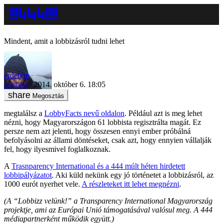
Mindent, amit a lobbizásról tudni lehet
erdelyip
politika
2014. október 6. 18:05
Megosztás
megtalálsz a
LobbyFacts nevű oldalon
. Például azt is meg lehet
nézni, hogy Magyarországon 61 lobbista regisztrálta magát. Ez
persze nem azt jelenti, hogy összesen ennyi ember próbálná
befolyásolni az állami döntéseket, csak azt, hogy ennyien vállalják
fel, hogy ilyesmivel foglalkoznak.
A
Trasnparency International és a 444 múlt héten hirdetett
lobbipályázatot
. Aki küld nekünk egy jó történetet a lobbizásról, az
1000 eurót nyerhet vele.
A részleteket itt lehet megnézni
.
(A “Lobbizz velünk!” a Transparency International Magyarország
projektje, ami az Európai Unió támogatásával valósul meg. A 444
médiapartnerként működik együtt.)