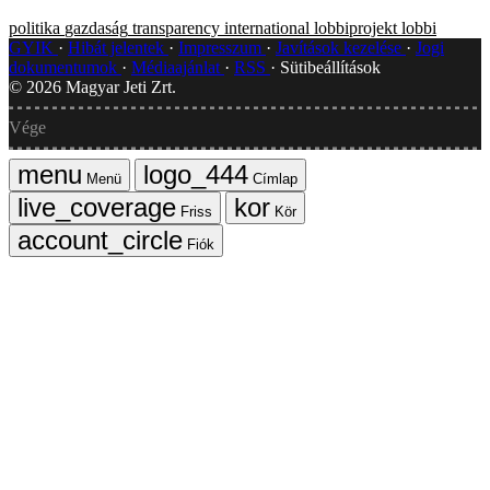
politika
gazdaság
transparency international
lobbiprojekt
lobbi
GYIK
Hibát jelentek
Impresszum
Javítások kezelése
Jogi
dokumentumok
Médiaajánlat
RSS
Sütibeállítások
©
2026
Magyar Jeti Zrt.
Vége
Menü
Címlap
Friss
Kör
Fiók