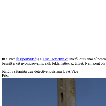
Itt a Vice
új riportvideója
a
True Detective-et
ihlető louisianai bűncsel
beszélt a két nyomozóval is, akik felderítették az ügyet. Nem pont ol
bűnügy
sátánista
true detective
louisiana
USA
Vice
Friss