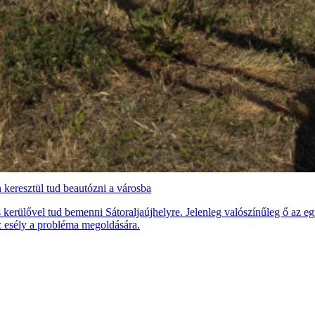
 keresztül tud beautózni a városba
ős kerülővel tud bemenni Sátoraljaújhelyre. Jelenleg valószínűleg ő az 
z esély a probléma megoldására.