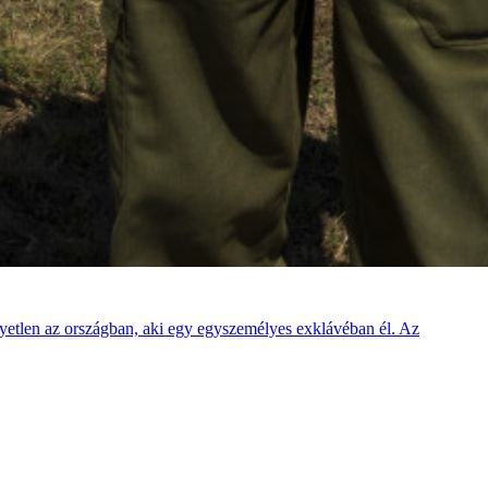
egyetlen az országban, aki egy egyszemélyes exklávéban él. Az