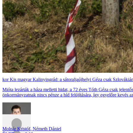
Kis magyar Kalinyingrád: a sátoraljaújhelyi Géza csak Szlovákián
Mióta lezárták a háza melletti hidat, a 72 éves Tóth Géza csak jelent
önkormányzatnak nincs pénze a híd felújítására, így egyelőre kevés a
Molnár Kristóf
,
Németh Dániel