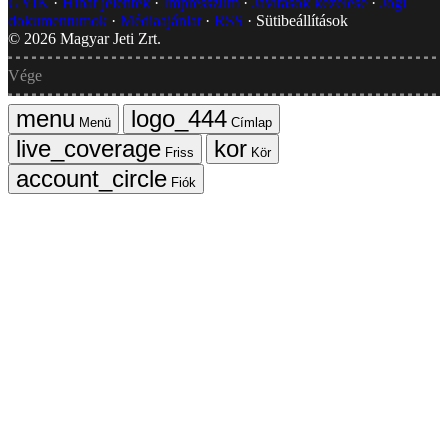
GYIK
Hibát jelentek
Impresszum
Javítások kezelése
Jogi
dokumentumok
Médiaajánlat
RSS
Sütibeállítások
©
2026
Magyar Jeti Zrt.
Vége
Menü
Címlap
Friss
Kör
Fiók