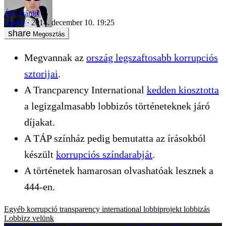
Ács Dániel
Egyéb
2014. december 10. 19:25
Megosztás
Megvannak az
ország legszaftosabb korrupciós
sztorijai
.
A Trancparency International
kedden kiosztotta
a legizgalmasabb lobbizós történeteknek járó
díjakat.
A TÁP színház pedig bemutatta az írásokból
készült
korrupciós színdarabját
.
A történetek hamarosan olvashatóak lesznek a
444-en.
Egyéb
korrupció
transparency international
lobbiprojekt
lobbizás
Lobbizz velünk