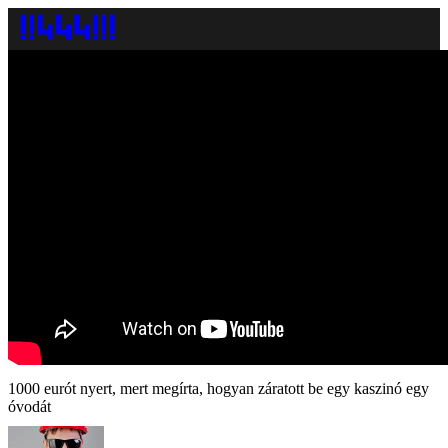
1000 eurót nyert, mert megírta, hogyan záratott be egy kaszinó egy
óvodát