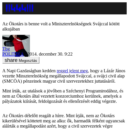
Az Ökotárs is benne volt a Miniszterelnökségnek Svájccal kötött
alkujában
Tbg
POLITIKA
2014. december 30. 9:22
Megosztás
A Napi Gazdaságban kedden
reggel jelent meg
, hogy a Lázár János
vezette Minszterelnökség megállapodott Svájccal, a svájci civil alap
(SMCÖA) pénzeinek magyar civil szervezetekhez juttatásáról.
Mint írták, az utalások a jövőben a Széchenyi Programirodához, és
nem az Ökotárs által vezetett konzorciumhoz kerülnek, amelyek a
pályázatok kiírását, feldolgozását és ellenőrzését eddig végezte.
Az Ökotárs délelőtt reagált a hírre. Mint írják, nem az Ökotárs
kikerülésével köttetett meg az alku: ők, harmadik félként ugyancsak
aláírták a megállapodást azért, hogy a civil szervezetek végre