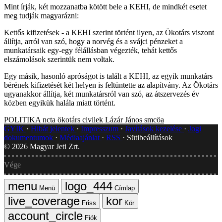
Mint írják, két mozzanatba kötött bele a KEHI, de mindkét esetet
meg tudják magyarázni:
Kettős kifizetések - a KEHI szerint történt ilyen, az Ökotárs viszont
állítja, arról van szó, hogy a norvég és a svájci pénzeket a
munkatársaik egy-egy félállásban végezték, tehát kettős
elszámolások szerintük nem voltak.
Egy másik, hasonló apróságot is talált a KEHI, az egyik munkatárs
bérének kifizetését két helyen is feltüntette az alapítvány. Az Ökotárs
ugyanakkor állítja, két munkatársról van szó, az átszervezés év
közben egyikük halála miatt történt.
POLITIKA
ncta
ökotárs
civilek
Lázár János
smcöa
GYIK
Hibát jelentek
Impresszum
Javítások kezelése
Jogi
dokumentumok
Médiaajánlat
RSS
Sütibeállítások
©
2026
Magyar Jeti Zrt.
Vége
Menü
Címlap
Friss
Kör
Fiók