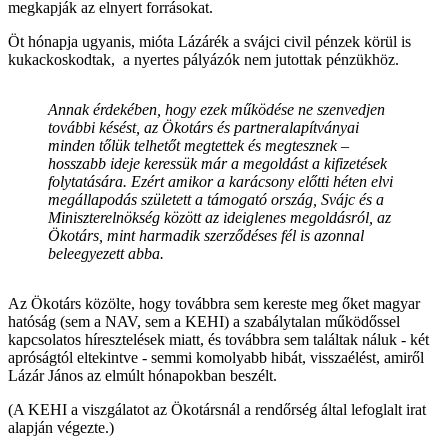
megkapják az elnyert forrásokat.
Öt hónapja ugyanis, mióta Lázárék a svájci civil pénzek körül is
kukackoskodtak, a nyertes pályázók nem jutottak pénzükhöz.
Annak érdekében, hogy ezek működése ne szenvedjen
további késést, az Ökotárs és partneralapítványai
minden tőlük telhetőt megtettek és megtesznek –
hosszabb ideje keressük már a megoldást a kifizetések
folytatására. Ezért amikor a karácsony előtti héten elvi
megállapodás született a támogató ország, Svájc és a
Miniszterelnökség között az ideiglenes megoldásról, az
Ökotárs, mint harmadik szerződéses fél is azonnal
beleegyezett abba.
Az Ökotárs közölte, hogy továbbra sem kereste meg őket magyar
hatóság (sem a NAV, sem a KEHI) a szabálytalan működőssel
kapcsolatos híresztelések miatt, és továbbra sem találtak náluk - két
apróságtól eltekintve - semmi komolyabb hibát, visszaélést, amiről
Lázár János az elmúlt hónapokban beszélt.
(A KEHI a viszgálatot az Ökotársnál a rendőrség által lefoglalt irat
alapján végezte.)