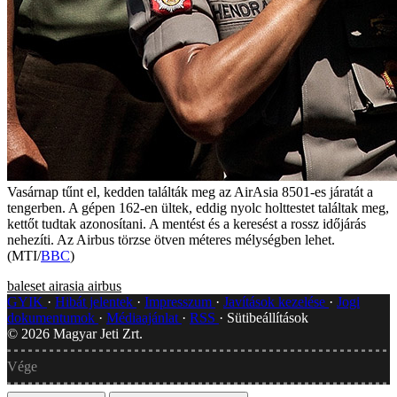
Vasárnap tűnt el, kedden találták meg az AirAsia 8501-es járatát a
tengerben. A gépen 162-en ültek, eddig nyolc holttestet találtak meg,
kettőt tudtak azonosítani. A mentést és a keresést a rossz időjárás
nehezíti. Az Airbus törzse ötven méteres mélységben lehet.
(MTI/
BBC
)
baleset
airasia
airbus
GYIK
Hibát jelentek
Impresszum
Javítások kezelése
Jogi
dokumentumok
Médiaajánlat
RSS
Sütibeállítások
©
2026
Magyar Jeti Zrt.
Vége