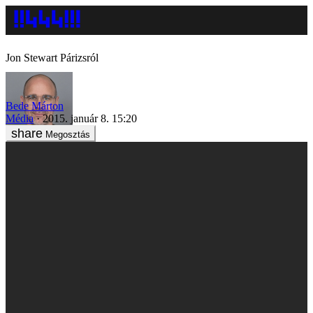
Jon Stewart Párizsról
Bede Márton
Média
2015. január 8. 15:20
Megosztás