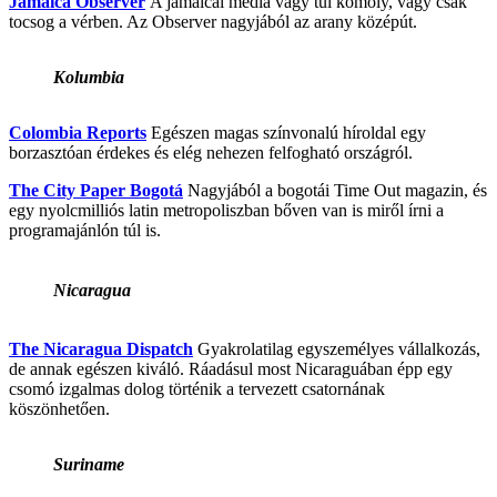
Jamaica Observer
A jamaicai média vagy túl komoly, vagy csak
tocsog a vérben. Az Observer nagyjából az arany középút.
Kolumbia
Colombia Reports
Egészen magas színvonalú híroldal egy
borzasztóan érdekes és elég nehezen felfogható országról.
The City Paper Bogotá
Nagyjából a bogotái Time Out magazin, és
egy nyolcmilliós latin metropoliszban bőven van is miről írni a
programajánlón túl is.
Nicaragua
The Nicaragua Dispatch
Gyakrolatilag egyszemélyes vállalkozás,
de annak egészen kiváló. Ráadásul most Nicaraguában épp egy
csomó izgalmas dolog történik a tervezett csatornának
köszönhetően.
Suriname