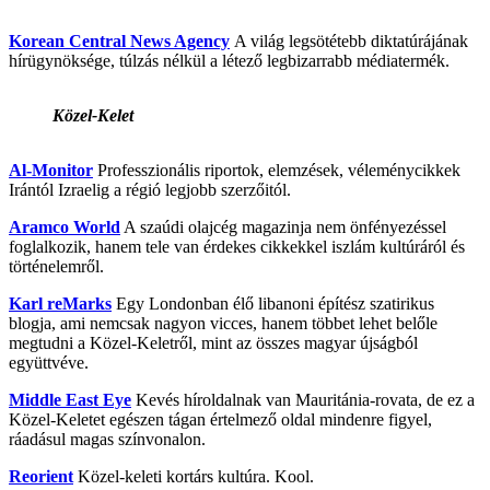
Korean Central News Agency
A világ legsötétebb diktatúrájának
hírügynöksége, túlzás nélkül a létező legbizarrabb médiatermék.
Közel-Kelet
Al-Monitor
Professzionális riportok, elemzések, véleménycikkek
Irántól Izraelig a régió legjobb szerzőitól.
Aramco World
A szaúdi olajcég magazinja nem önfényezéssel
foglalkozik, hanem tele van érdekes cikkekkel iszlám kultúráról és
történelemről.
Karl reMarks
Egy Londonban élő libanoni építész szatirikus
blogja, ami nemcsak nagyon vicces, hanem többet lehet belőle
megtudni a Közel-Keletről, mint az összes magyar újságból
együttvéve.
Middle East Eye
Kevés híroldalnak van Mauritánia-rovata, de ez a
Közel-Keletet egészen tágan értelmező oldal mindenre figyel,
ráadásul magas színvonalon.
Reorient
Közel-keleti kortárs kultúra. Kool.