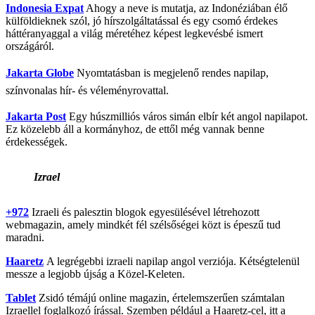
Indonesia Expat
Ahogy a neve is mutatja, az Indonéziában élő
külföldieknek szól, jó hírszolgáltatással és egy csomó érdekes
háttéranyaggal a világ méretéhez képest legkevésbé ismert
országáról.
Jakarta Globe
Nyomtatásban is megjelenő rendes napilap,
színvonalas hír- és véleményrovattal.
Jakarta Post
Egy húszmilliós város simán elbír két angol napilapot.
Ez közelebb áll a kormányhoz, de ettől még vannak benne
érdekességek.
Izrael
+972
Izraeli és palesztin blogok egyesülésével létrehozott
webmagazin, amely mindkét fél szélsőségei közt is épeszű tud
maradni.
Haaretz
A legrégebbi izraeli napilap angol verziója. Kétségtelenül
messze a legjobb újság a Közel-Keleten.
Tablet
Zsidó témájú online magazin, értelemszerűen számtalan
Izraellel foglalkozó írással. Szemben például a Haaretz-cel, itt a