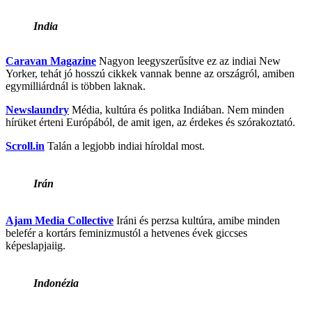
India
Caravan Magazine
Nagyon leegyszerűsítve ez az indiai New
Yorker, tehát jó hosszú cikkek vannak benne az országról, amiben
egymilliárdnál is többen laknak.
Newslaundry
Média, kultúra és politka Indiában. Nem minden
hírüket érteni Európából, de amit igen, az érdekes és szórakoztató.
Scroll.in
Talán a legjobb indiai híroldal most.
Irán
Ajam Media Collective
Iráni és perzsa kultúra, amibe minden
belefér a kortárs feminizmustól a hetvenes évek giccses
képeslapjaiig.
Indonézia