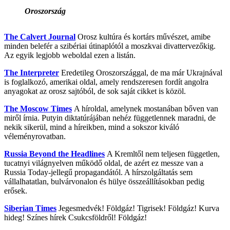
Oroszország
The Calvert Journal
Orosz kultúra és kortárs művészet, amibe
minden belefér a szibériai útinaplótól a moszkvai divattervezőkig.
Az egyik legjobb weboldal ezen a listán.
The Interpreter
Eredetileg Oroszországgal, de ma már Ukrajnával
is foglalkozó, amerikai oldal, amely rendszeresen fordít angolra
anyagokat az orosz sajtóból, de sok saját cikket is közöl.
The Moscow Times
A híroldal, amelynek mostanában bőven van
miről írnia. Putyin diktatúrájában nehéz függetlennek maradni, de
nekik sikerül, mind a híreikben, mind a sokszor kiváló
véleményrovatban.
Russia Beyond the Headlines
A Kremltől nem teljesen független,
tucatnyi világnyelven működő oldal, de azért ez messze van a
Russia Today-jellegű propagandától. A hírszolgáltatás sem
vállalhatatlan, bulvárvonalon és hülye összeállításokban pedig
erősek.
Siberian Times
Jegesmedvék! Földgáz! Tigrisek! Földgáz! Kurva
hideg! Színes hírek Csukcsföldről! Földgáz!