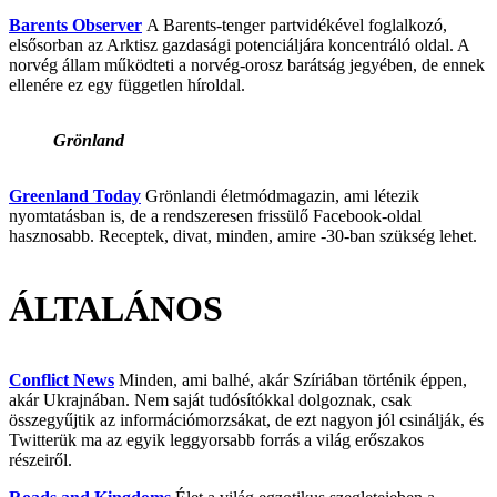
Barents Observer
A Barents-tenger partvidékével foglalkozó,
elsősorban az Arktisz gazdasági potenciáljára koncentráló oldal. A
norvég állam működteti a norvég-orosz barátság jegyében, de ennek
ellenére ez egy független híroldal.
Grönland
Greenland Today
Grönlandi életmódmagazin, ami létezik
nyomtatásban is, de a rendszeresen frissülő Facebook-oldal
hasznosabb. Receptek, divat, minden, amire -30-ban szükség lehet.
ÁLTALÁNOS
Conflict News
Minden, ami balhé, akár Szíriában történik éppen,
akár Ukrajnában. Nem saját tudósítókkal dolgoznak, csak
összegyűjtik az információmorzsákat, de ezt nagyon jól csinálják, és
Twitterük ma az egyik leggyorsabb forrás a világ erőszakos
részeiről.