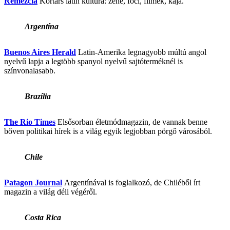
Remezcla
Kortárs latin kultúra: zene, foci, filmek, kaja.
Argentína
Buenos Aires Herald
Latin-Amerika legnagyobb múltú angol
nyelvű lapja a legtöbb spanyol nyelvű sajtóterméknél is
színvonalasabb.
Brazília
The Rio Times
Elsősorban életmódmagazin, de vannak benne
bőven politikai hírek is a világ egyik legjobban pörgő városából.
Chile
Patagon Journal
Argentínával is foglalkozó, de Chiléből írt
magazin a világ déli végéről.
Costa Rica