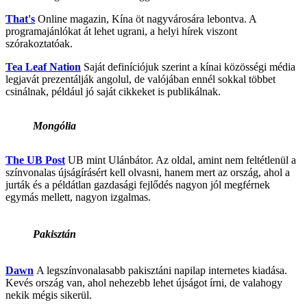
That's
Online magazin, Kína öt nagyvárosára lebontva. A
programajánlókat át lehet ugrani, a helyi hírek viszont
szórakoztatóak.
Tea Leaf Nation
Saját definíciójuk szerint a kínai közösségi média
legjavát prezentálják angolul, de valójában ennél sokkal többet
csinálnak, például jó saját cikkeket is publikálnak.
Mongólia
The UB Post
UB mint Ulánbátor. Az oldal, amint nem feltétlenül a
színvonalas újságírásért kell olvasni, hanem mert az ország, ahol a
jurták és a példátlan gazdasági fejlődés nagyon jól megférnek
egymás mellett, nagyon izgalmas.
Pakisztán
Dawn
A legszínvonalasabb pakisztáni napilap internetes kiadása.
Kevés ország van, ahol nehezebb lehet újságot írni, de valahogy
nekik mégis sikerül.