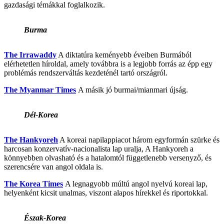
gazdasági témákkal foglalkozik.
Burma
The Irrawaddy
A diktatúra keményebb éveiben Burmából
elérhetetlen híroldal, amely továbbra is a legjobb forrás az épp egy
problémás rendszerváltás kezdeténél tartó országról.
The Myanmar Times
A másik jó burmai/mianmari újság.
Dél-Korea
The Hankyoreh
A koreai napilappiacot három egyformán szürke és
harcosan konzervatív-nacionalista lap uralja, A Hankyoreh a
könnyebben olvasható és a hatalomtól függetlenebb versenyző, és
szerencsére van angol oldala is.
The Korea Times
A legnagyobb múltú angol nyelvú koreai lap,
helyenként kicsit unalmas, viszont alapos hírekkel és riportokkal.
Észak-Korea