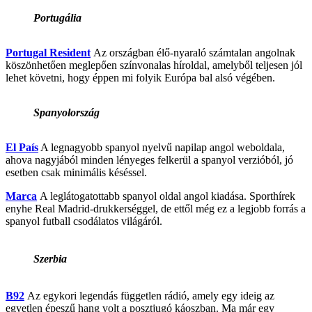
Portugália
Portugal Resident
Az országban élő-nyaraló számtalan angolnak
köszönhetően meglepően színvonalas híroldal, amelyből teljesen jól
lehet követni, hogy éppen mi folyik Európa bal alsó végében.
Spanyolország
El País
A legnagyobb spanyol nyelvű napilap angol weboldala,
ahova nagyjából minden lényeges felkerül a spanyol verzióból, jó
esetben csak minimális késéssel.
Marca
A leglátogatottabb spanyol oldal angol kiadása. Sporthírek
enyhe Real Madrid-drukkerséggel, de ettől még ez a legjobb forrás a
spanyol futball csodálatos világáról.
Szerbia
B92
Az egykori legendás független rádió, amely egy ideig az
egyetlen épeszű hang volt a posztjugó káoszban. Ma már egy