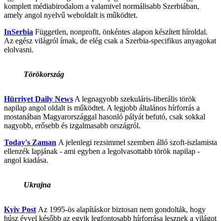
komplett médiabirodalom a valamivel normálisabb Szerbiában,
amely angol nyelvű weboldalt is működtet.
InSerbia
Független, nonprofit, önkéntes alapon készített híroldal.
Az egész világról írnak, de elég csak a Szerbia-specifikus anyagokat
elolvasni.
Törökország
Hürriyet Daily News
A legnagyobb szekuláris-liberális török
napilap angol oldalt is működtet. A legjobb általános hírforrás a
mostanában Magyarországgal hasonló pályát befutó, csak sokkal
nagyobb, erősebb és izgalmasabb országról.
Today's Zaman
A jelenlegi rezsimmel szemben álló szoft-iszlamista
ellenzék lapjának - ami egyben a legolvasottabb török napilap -
angol kiadása.
Ukrajna
Kyiv Post
Az 1995-ös alapításkor biztosan nem gondolták, hogy
húsz évvel később az egyik legfontosabb hírforrása lesznek a világot