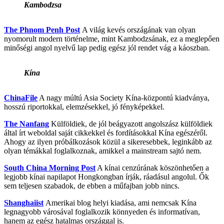
Kambodzsa
The Phnom Penh Post
A világ kevés országának van olyan
nyomorult modern történelme, mint Kambodzsának, ez a meglepően
minőségi angol nyelvű lap pedig egész jól rendet vág a káoszban.
Kína
ChinaFile
A nagy múltú Asia Society Kína-központú kiadványa,
hosszú riportokkal, elemzésekkel, jó fényképekkel.
The Nanfang
Külföldiek, de jól beágyazott angolszász külföldiek
által írt weboldal saját cikkekkel és fordításokkal Kína egészéről.
Ahogy az ilyen próbálkozások közül a sikeresebbek, leginkább az
olyan témákkal foglalkoznak, amikkel a mainstream sajtó nem.
South China Morning Post
A kínai cenzúrának köszönhetően a
legjobb kínai napilapot Hongkongban írják, ráadásul angolul. Ők
sem teljesen szabadok, de ebben a műfajban jobb nincs.
Shanghaiist
Amerikai blog helyi kiadása, ami nemcsak Kína
legnagyobb városával foglalkozik könnyeden és informatívan,
hanem az egész hatalmas országgal is.