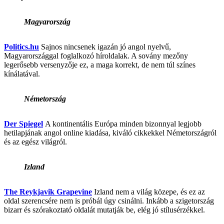
Magyarország
Politics.hu
Sajnos nincsenek igazán jó angol nyelvű,
Magyarországgal foglalkozó híroldalak. A sovány mezőny
legerősebb versenyzője ez, a maga korrekt, de nem túl színes
kínálatával.
Németország
Der Spiegel
A kontinentális Európa minden bizonnyal legjobb
hetilapjának angol online kiadása, kiváló cikkekkel Németországról
és az egész világról.
Izland
The Reykjavik Grapevine
Izland nem a világ közepe, és ez az
oldal szerencsére nem is próbál úgy csinálni. Inkább a szigetország
bizarr és szórakoztató oldalát mutatják be, elég jó stílusérzékkel.