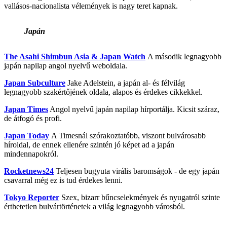
vallásos-nacionalista vélemények is nagy teret kapnak.
Japán
The Asahi Shimbun Asia & Japan Watch
A második legnagyobb
japán napilap angol nyelvű weboldala.
Japan Subculture
Jake Adelstein, a japán al- és félvilág
legnagyobb szakértőjének oldala, alapos és érdekes cikkekkel.
Japan Times
Angol nyelvű japán napilap hírportálja. Kicsit száraz,
de átfogó és profi.
Japan Today
A Timesnál szórakoztatóbb, viszont bulvárosabb
híroldal, de ennek ellenére szintén jó képet ad a japán
mindennapokról.
Rocketnews24
Teljesen bugyuta virális baromságok - de egy japán
csavarral még ez is tud érdekes lenni.
Tokyo Reporter
Szex, bizarr bűncselekmények és nyugatról szinte
érthetetlen bulvártörténetek a világ legnagyobb városból.