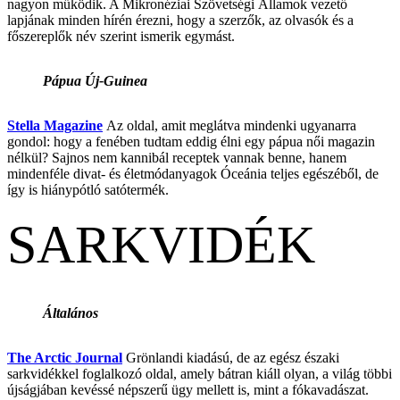
nagyon működik. A Mikronéziai Szövetségi Államok vezető
lapjának minden hírén érezni, hogy a szerzők, az olvasók és a
főszereplők név szerint ismerik egymást.
Pápua Új-Guinea
Stella Magazine
Az oldal, amit meglátva mindenki ugyanarra
gondol: hogy a fenében tudtam eddig élni egy pápua női magazin
nélkül? Sajnos nem kannibál receptek vannak benne, hanem
mindenféle divat- és életmódanyagok Óceánia teljes egészéből, de
így is hiánypótló satótermék.
SARKVIDÉK
Általános
The Arctic Journal
Grönlandi kiadású, de az egész északi
sarkvidékkel foglalkozó oldal, amely bátran kiáll olyan, a világ többi
újságjában kevéssé népszerű ügy mellett is, mint a fókavadászat.