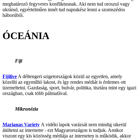
meghatározó fegyveres konfliktusnak. Aki nem tud oroszul vagy
ukránul, egyértelműen innét tud naprakész lenni a szomszédos
háborúból.
ÓCEÁNIA
Fiji
Fijilive
A déltengeri szigetországok közül az egyetlen, amely
közelíti az egymillió lakost, és így rendes médiát is érdemes ott
üzemeltetni. Gazdaság, sport, bulvár, politika, tisztára mint egy igazi
országban, csak több pálmafával.
Mikronézia
Marianas Variety
A vidéki lapok varázsát nem mindig sikerül
átültetni az internetre - ezt Magyarországon is tudjuk. Amikor
viszont egy kis közösség médiája az interneten is működik, akkor