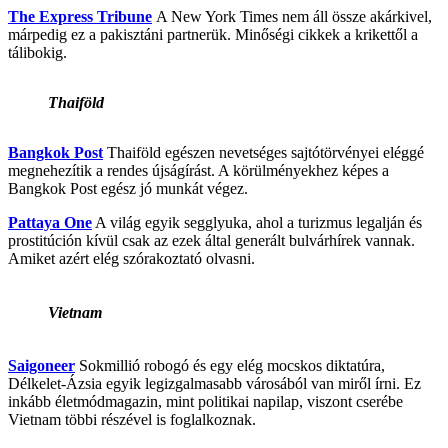
The Express Tribune
A New York Times nem áll össze akárkivel,
márpedig ez a pakisztáni partnerük. Minőségi cikkek a krikettől a
tálibokig.
Thaiföld
Bangkok Post
Thaiföld egészen nevetséges sajtótörvényei eléggé
megnehezítik a rendes újságírást. A körülményekhez képes a
Bangkok Post egész jó munkát végez.
Pattaya One
A világ egyik segglyuka, ahol a turizmus legalján és
prostitúción kívül csak az ezek által generált bulvárhírek vannak.
Amiket azért elég szórakoztató olvasni.
Vietnam
Saigoneer
Sokmillió robogó és egy elég mocskos diktatúra,
Délkelet-Ázsia egyik legizgalmasabb városából van miről írni. Ez
inkább életmódmagazin, mint politikai napilap, viszont cserébe
Vietnam többi részével is foglalkoznak.