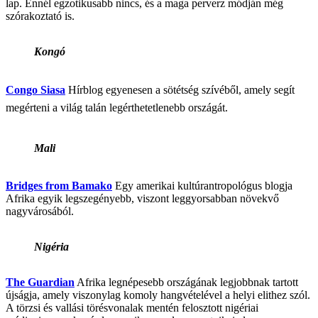
lap. Ennél egzotikusabb nincs, és a maga perverz módján még
szórakoztató is.
Kongó
Congo Siasa
Hírblog egyenesen a sötétség szívéből, amely segít
megérteni a világ talán legérthetetlenebb országát.
Mali
Bridges from Bamako
Egy amerikai kultúrantropológus blogja
Afrika egyik legszegényebb, viszont leggyorsabban növekvő
nagyvárosából.
Nigéria
The Guardian
Afrika legnépesebb országának legjobbnak tartott
újságja, amely viszonylag komoly hangvételével a helyi elithez szól.
A törzsi és vallási törésvonalak mentén felosztott nigériai