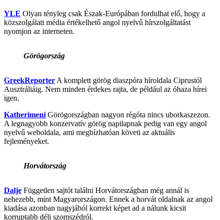
YLE
Olyan tényleg csak Észak-Európában fordulhat elő, hogy a
közszolgálati média értékelhető angol nyelvű hírszolgáltatást
nyomjon az interneten.
Görögország
GreekReporter
A komplett görög diaszpóra híroldala Ciprustól
Ausztráliáig. Nem minden érdekes rajta, de például az óhaza hírei
igen.
Katherimeni
Görögországban nagyon régóta nincs uborkaszezon.
A legnagyobb konzervatív görög napilapnak pedig van egy angol
nyelvű weboldala, ami megbízhatóan követi az aktuális
fejleményeket.
Horvátország
Dalje
Független sajtót találni Horvátországban még annál is
nehezebb, mint Magyarországon. Ennek a horvát oldalnak az angol
kiadása azonban nagyjából korrekt képet ad a nálunk kicsit
korruptabb déli szomszédról.