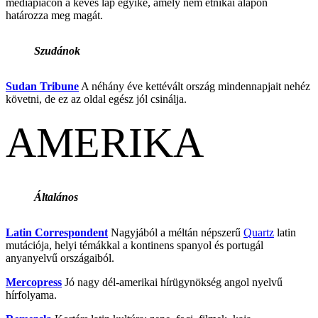
médiapiacon a kevés lap egyike, amely nem etnikai alapon
határozza meg magát.
Szudánok
Sudan Tribune
A néhány éve kettévált ország mindennapjait nehéz
követni, de ez az oldal egész jól csinálja.
AMERIKA
Általános
Latin Correspondent
Nagyjából a méltán népszerű
Quartz
latin
mutációja, helyi témákkal a kontinens spanyol és portugál
anyanyelvű országaiból.
Mercopress
Jó nagy dél-amerikai hírügynökség angol nyelvű
hírfolyama.