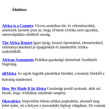
Általános
Africa is a Country
Vicces-szatirikus hír- és véleményoldal,
amelynek üzenete pont az, hogy (Fekete-)Afrika nem egyetlen,
sztereotípiákba sűríthető ország.
The Africa Report
Igazi újság, hosszú riportokkal, elemzésekkel,
véleménycikkekkel jó újságíróktól és mindenféle Afrika-
szakértőktől.
African Arguments
Politikai-gazdasági elemzések Szudántól
Nigériáig.
allAfrica
Az egyik legjobb pánafrikai híroldal, a komoly hírektől a
bulvárig mindennel.
How We Made It In Africa
Gazdasági portál azoknak, akik azt
hiszik, hogy Afrikában mindenki szegény.
Okayafrica
Alepvetően fekete-afrikai popkultúra, ahonnét meg
lehet tudni, mi a helyzet a mozambiki hiphop világában. De vannak