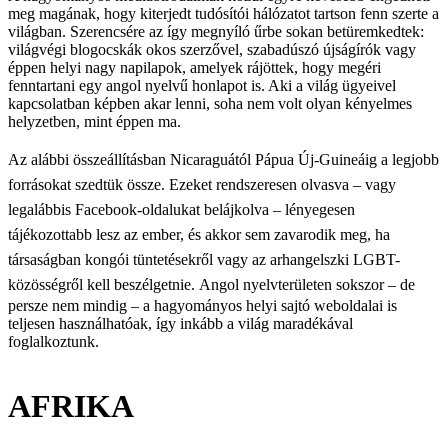
meg magának, hogy kiterjedt tudósítói hálózatot tartson fenn szerte a
világban. Szerencsére az így megnyíló űrbe sokan betüremkedtek:
világvégi blogocskák okos szerzővel, szabadúszó újságírók vagy
éppen helyi nagy napilapok, amelyek rájöttek, hogy megéri
fenntartani egy angol nyelvű honlapot is. Aki a világ ügyeivel
kapcsolatban képben akar lenni, soha nem volt olyan kényelmes
helyzetben, mint éppen ma.
Az alábbi összeállításban Nicaraguától Pápua Új-Guineáig a legjobb
forrásokat szedtük össze.
Ezeket rendszeresen olvasva – vagy
legalábbis Facebook-oldalukat belájkolva – lényegesen
tájékozottabb lesz az ember, és akkor sem zavarodik meg, ha
társaságban kongói tüntetésekről vagy az arhangelszki LGBT-
közösségről kell beszélgetnie.
Angol nyelvterületen sokszor – de
persze nem mindig – a hagyományos helyi sajtó weboldalai is
teljesen használhatóak, így inkább a világ maradékával
foglalkoztunk.
AFRIKA