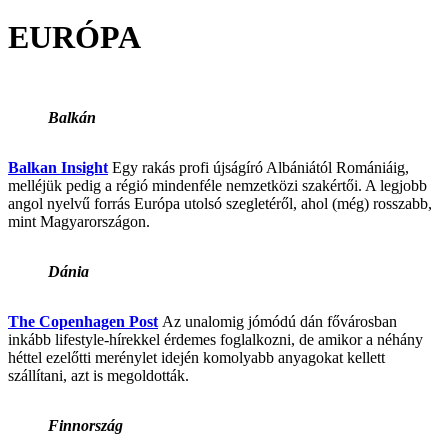
EURÓPA
Balkán
Balkan Insight
Egy rakás profi újságíró Albániától Romániáig,
melléjük pedig a régió mindenféle nemzetközi szakértői. A legjobb
angol nyelvű forrás Európa utolsó szegletéről, ahol (még) rosszabb,
mint Magyarországon.
Dánia
The Copenhagen Post
Az unalomig jómódú dán fővárosban
inkább lifestyle-hírekkel érdemes foglalkozni, de amikor a néhány
héttel ezelőtti merénylet idején komolyabb anyagokat kellett
szállítani, azt is megoldották.
Finnország