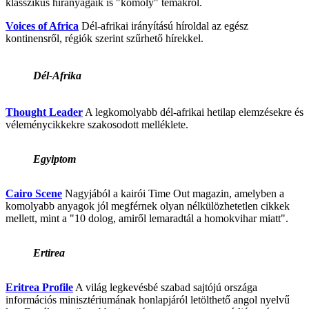
klasszikus híranyagaik is "komoly" témákról.
Voices of Africa
Dél-afrikai irányítású híroldal az egész
kontinensről, régiók szerint szűrhető hírekkel.
Dél-Afrika
Thought Leader
A legkomolyabb dél-afrikai hetilap elemzésekre és
véleménycikkekre szakosodott melléklete.
Egyiptom
Cairo Scene
Nagyjából a kairói Time Out magazin, amelyben a
komolyabb anyagok jól megférnek olyan nélkülözhetetlen cikkek
mellett, mint a "10 dolog, amiről lemaradtál a homokvihar miatt".
Ertirea
Eritrea Profile
A világ legkevésbé szabad sajtójú országa
információs minisztériumának honlapjáról letölthető angol nyelvű