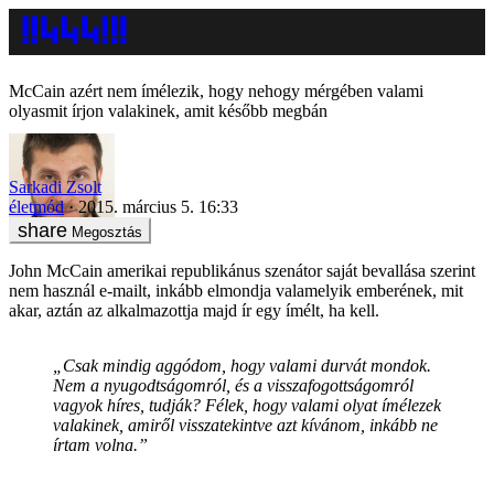
McCain azért nem ímélezik, hogy nehogy mérgében valami
olyasmit írjon valakinek, amit később megbán
Sarkadi Zsolt
életmód
2015. március 5. 16:33
Megosztás
John McCain amerikai republikánus szenátor saját bevallása szerint
nem használ e-mailt, inkább elmondja valamelyik emberének, mit
akar, aztán az alkalmazottja majd ír egy ímélt, ha kell.
„Csak mindig aggódom, hogy valami durvát mondok.
Nem a nyugodtságomról, és a visszafogottságomról
vagyok híres, tudják? Félek, hogy valami olyat ímélezek
valakinek, amiről visszatekintve azt kívánom, inkább ne
írtam volna.”