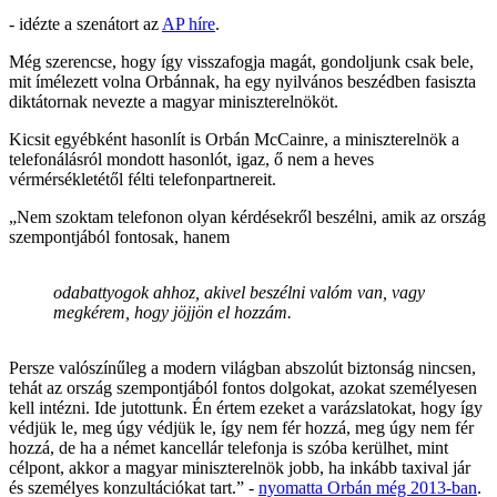
- idézte a szenátort az
AP híre
.
Még szerencse, hogy így visszafogja magát, gondoljunk csak bele,
mit ímélezett volna Orbánnak, ha egy nyilvános beszédben fasiszta
diktátornak nevezte a magyar miniszterelnököt.
Kicsit egyébként hasonlít is Orbán McCainre, a miniszterelnök a
telefonálásról mondott hasonlót, igaz, ő nem a heves
vérmérsékletétől félti telefonpartnereit.
„Nem szoktam telefonon olyan kérdésekről beszélni, amik az ország
szempontjából fontosak, hanem
odabattyogok ahhoz, akivel beszélni valóm van, vagy
megkérem, hogy jöjjön el hozzám.
Persze valószínűleg a modern világban abszolút biztonság nincsen,
tehát az ország szempontjából fontos dolgokat, azokat személyesen
kell intézni. Ide jutottunk. Én értem ezeket a varázslatokat, hogy így
védjük le, meg úgy védjük le, így nem fér hozzá, meg úgy nem fér
hozzá, de ha a német kancellár telefonja is szóba kerülhet, mint
célpont, akkor a magyar miniszterelnök jobb, ha inkább taxival jár
és személyes konzultációkat tart.” -
nyomatta Orbán még 2013-ban
.