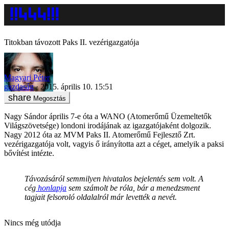
Titokban távozott Paks II. vezérigazgatója
Magyari Péter
gazdaság
2015. április 10. 15:51
Megosztás
Nagy Sándor április 7-e óta a WANO (Atomerőmű Üzemeltetők
Világszövetsége) londoni irodájának az igazgatójaként dolgozik.
Nagy 2012 óta az MVM Paks II. Atomerőmű Fejlesztő Zrt.
vezérigazgatója volt, vagyis ő irányította azt a céget, amelyik a paksi
bővítést intézte.
Távozásáról semmilyen hivatalos bejelentés sem volt. A
cég
honlapja
sem számolt be róla, bár a menedzsment
tagjait felsoroló oldalalról már levették a nevét.
Nincs még utódja