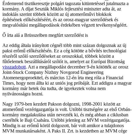
Érdemrend tisztikeresztje polgári tagozata kitüntetéssel jutalmazta a
kormány. A díjat Seszták Miklós fejlesztési miniszter adta át, az
indoklás szerint többek között az új atomerőművi blokkok
építésének előkészítéséért, és az orosz-magyar szerződések és
megvalósítási megállapodások érdekében végzett tevékenységéért.
Ő írta alá a Brüsszelben megfúrt szerződést is
Az eddig általa irányított cégnél több mint százan dolgoznak az új
paksi erőmű előkészítésén. Ez a cég kötötte a bővítés technológiai
részéről szóló szerződéseket az oroszokkal, többek között a
fűtőelemek beszállításáról szólót is, amelyet az Európai Bizottság
visszadobott
. Azt a megállapodást december 9-én kötötték a
z
orosz
Joint-Stock Company Nizhny Novgorod Engineering
Atomenergoproekttel, és március 12-én írta meg róla a Financial
Times, hogy nem állta ki az uniós jog próbáját. Ezt addigra a magyar
kormány már hetek óta tudta, de igyekeztek volna nem
nyilvánosságra hozni.
Nagy 1979-ben kezdett Pakson dolgozni, 1998-2001 között az
atomerőmű vezérigazgatója is volt. Utóbbi tisztségére az első Orbán-
kormány megalakulása után nevezték ki, és még abban a ciklusban
cserélték le Baji Csabára. Utóbbi jelenleg az MVM vezérigazgatója.
Mindig is az erőmű körül dolgozott, bár volt amikor a tulajdonos
MVM munkatársaként. A Paks II. Zrt. is kezdetben az MVM cége