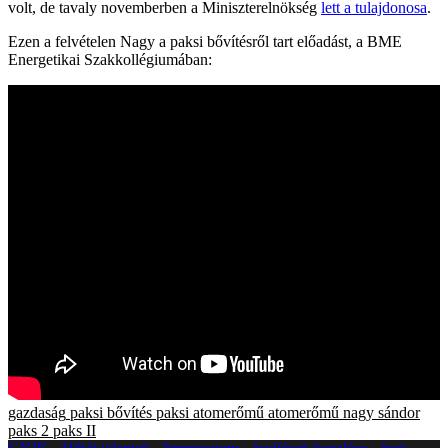
volt, de tavaly novemberben a Miniszterelnökség
lett a tulajdonosa
.
Ezen a felvételen Nagy a paksi bővítésről tart előadást, a BME
Energetikai Szakkollégiumában:
gazdaság
paksi bővítés
paksi atomerőmű
atomerőmű
nagy sándor
paks 2
paks II