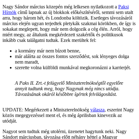
Nagy Sándor március közepén még lelkesen nyilatkozott a
Paksi
Hírnök
című lapnak az új blokkok előkészítéséről, semmi sem utalt
arra, hogy három hét, és Londonba költözik. Esetleges távozásáról
március elején ugyan terjedtek pletykák szakmai körökben, de így is
sokakat meglepett, hogy már nem dolgozik a cég élén. Arról, hogy
miért megy, az általunk megkérdezett szakértők és politikusok
inkább csak találgatni tudtak. Ezek merültek fel:
a kormány már nem bízott benne,
már aláírta az összes fontos szerződést, sok lényeges dolga
nem maradt,
szerette volna külföldi munkával megkoronázni a karrierjét.
A Paks II. Zrt.-t felügyelő Miniszterelnökségtől egyelőre
annyit tudtunk meg, hogy Nagynak még nincs utódja.
Távozásának okáról későbbre ígértek felvilágosítást.
UPDATE: Megérkezett a Miniszterelnökség
válasza
, eszerint Nagy
közös megegyezéssel ment el, és még áprilisban kinevezik az
utódját.
Nagyot sem tudtuk még utolérni, üzenetet hagytunk neki. Nagy
Sándort márciusban, távozása előtt néhány héttel a Magyar