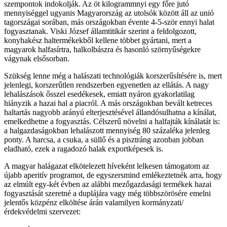
szempontok indokolják. Az öt kilogrammnyi egy főre jutó
mennyiséggel ugyanis Magyarország az utolsók között áll az unió
tagországai sorában, más országokban évente 4-5-ször ennyi halat
fogyasztanak. Viski József államtitikár szerint a feldolgozott,
konyhakész haltermékekből kellene többet gyártani, mert a
magyarok halfasírtra, halkolbászra és hasonló szörnyűségekre
vágynak elsősorban.
Szükség lenne még a halászati technológiák korszerűsítésére is, mert
jelenlegi, korszerűtlen rendszerben egyenetlen az ellátás. A nagy
lehalászások ősszel esedékesek, emiatt nyáron gyakorlatilag
hiányzik a hazai hal a piacról. A más országokban bevált ketreces
haltartás nagyobb arányú elterjesztésével állandósulhatna a kínálat,
emelkedhetne a fogyasztás. Célszerű növelni a halfajták kínálatát is:
a halgazdaságokban lehalászott mennyiség 80 százaléka jelenleg
ponty. A harcsa, a csuka, a süllő és a pisztráng azonban jobban
eladható, ezek a ragadozó halak exportképesek is.
A magyar halágazat elkötelezett híveként lelkesen támogatom az
újabb aperitív programot, de egyszersmind emlékeztetnék arra, hogy
az elmúlt egy-két évben az alábbi mezőgazdasági termékek hazai
fogyasztását szeretné a duplájára vagy még többszörösére emelni
jelentős közpénz elköltése árán valamilyen kormányzati/
érdekvédelmi szervezet: