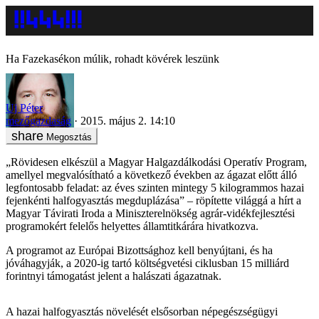
Ha Fazekasékon múlik, rohadt kövérek leszünk
Uj Péter
mezőgazdaság
2015. május 2. 14:10
Megosztás
„Rövidesen elkészül a Magyar Halgazdálkodási Operatív Program,
amellyel megvalósítható a következő években az ágazat előtt álló
legfontosabb feladat: az éves szinten mintegy 5 kilogrammos hazai
fejenkénti halfogyasztás megduplázása” – röpítette világgá a hírt a
Magyar Távirati Iroda a Miniszterelnökség agrár-vidékfejlesztési
programokért felelős helyettes államtitkárára hivatkozva.
A programot az Európai Bizottsághoz kell benyújtani, és ha
jóváhagyják, a 2020-ig tartó költségvetési ciklusban 15 milliárd
forintnyi támogatást jelent a halászati ágazatnak.
A hazai halfogyasztás növelését elsősorban népegészségügyi