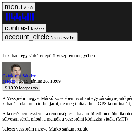
Menü
Kinézet
Jelentkezz be!
Lezuhant egy sárkányrepülő Veszprém megyében
Czinkóczi Sándor
baleset
2015. június 26. 18:09
Megosztás
A Veszprém megyei Márkó közelében lezuhant egy sárkányrepülő péntek 
zuhanás miatt nem tudott járni, de meg tudta adni a GPS koordinátáit,
A keresésben részt vett a rendőrség és a balatonfüredi mentőhelikopter
súlyosan sérült pilótát a mentők a veszprémi kórházba vitték. (MTI)
baleset
veszprém megye
Márkó
sárkányrepülő