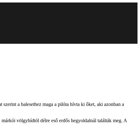
szerint a balesethez maga a pilóta hívta ki őket, aki azonban a
a márkói völgyhídtól délre eső erdős hegyoldalnál találták meg. A