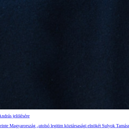
András jelölésére
erinte Magyarország „utolsó legitim köztársasági elnökét Sulyok Tamás