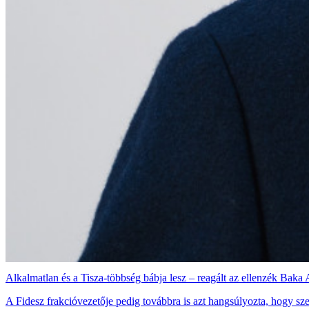
Alkalmatlan és a Tisza-többség bábja lesz – reagált az ellenzék Baka 
A Fidesz frakcióvezetője pedig továbbra is azt hangsúlyozta, hogy sz