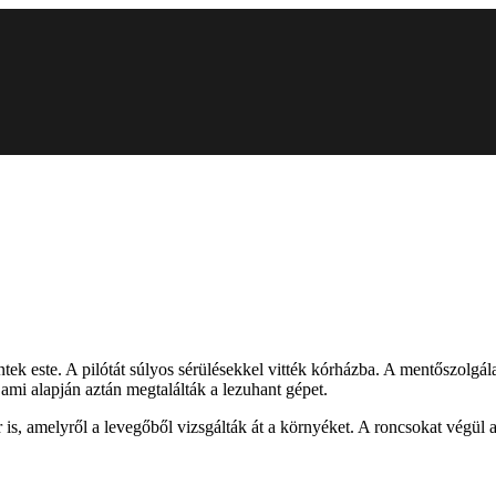
este. A pilótát súlyos sérülésekkel vitték kórházba. A mentőszolgálat 
 ami alapján aztán megtalálták a lezuhant gépet.
 is, amelyről a levegőből vizsgálták át a környéket. A roncsokat végül 