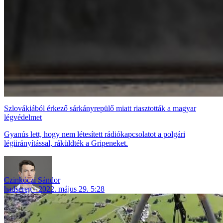
Szlovákiából érkező sárkányrepülő miatt riasztották a magyar
légvédelmet
Gyanús lett, hogy nem létesített rádiókapcsolatot a polgári
légiirányítással, ráküldték a Gripeneket.
Czinkóczi Sándor
hadsereg
2022. május 29. 5:28