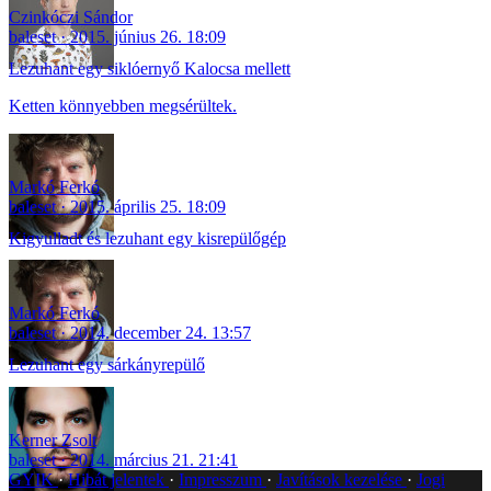
Czinkóczi Sándor
baleset
2015. június 26. 18:09
Lezuhant egy siklóernyő Kalocsa mellett
Ketten könnyebben megsérültek.
Markó Ferkó
baleset
2015. április 25. 18:09
Kigyulladt és lezuhant egy kisrepülőgép
Markó Ferkó
baleset
2014. december 24. 13:57
Lezuhant egy sárkányrepülő
Kerner Zsolt
baleset
2014. március 21. 21:41
GYIK
Hibát jelentek
Impresszum
Javítások kezelése
Jogi