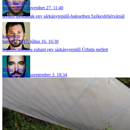
Horváth Bence
sport
2018. november 27. 11:40
Ketten meghaltak egy sárkányrepülő-balesetben Székesfehérvárnál
kasnyikm
baleset
2017. július 16. 16:30
Kukoricatáblába zuhant egy sárkányrepülő Úrhida mellett
Botos Tamás
baleset
2016. szeptember 3. 18:34