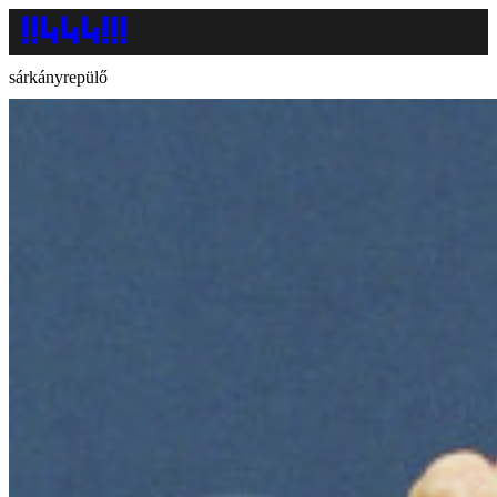
sárkányrepülő