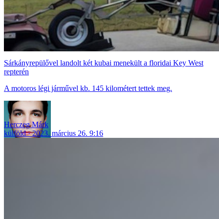
Sárkányrepülővel landolt két kubai menekült a floridai Key West
repterén
A motoros légi járművel kb. 145 kilométert tettek meg.
Herczeg Márk
külföld
2023. március 26. 9:16