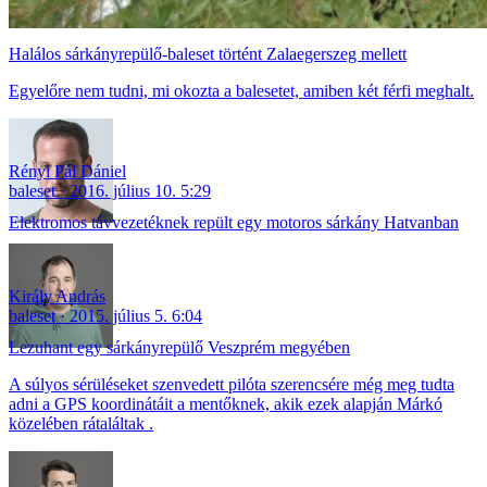
Halálos sárkányrepülő-baleset történt Zalaegerszeg mellett
Egyelőre nem tudni, mi okozta a balesetet, amiben két férfi meghalt.
Rényi Pál Dániel
baleset
2016. július 10. 5:29
Elektromos távvezetéknek repült egy motoros sárkány Hatvanban
Király András
baleset
2015. július 5. 6:04
Lezuhant egy sárkányrepülő Veszprém megyében
A súlyos sérüléseket szenvedett pilóta szerencsére még meg tudta
adni a GPS koordinátáit a mentőknek, akik ezek alapján Márkó
közelében rátaláltak .