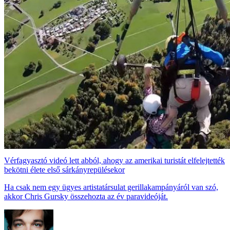
Vérfagyasztó videó lett abból, ahogy az amerikai turistát elfelejtették
bekötni élete első sárkányrepülésekor
Ha csak nem egy ügyes artistatársulat gerillakampányáról van szó,
akkor Chris Gursky összehozta az év paravideóját.