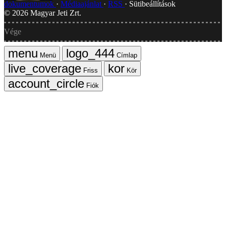
dokumentumok
Médiaajánlat
RSS
Sütibeállítások
©
2026
Magyar Jeti Zrt.
Vége
Menü
Címlap
Friss
Kör
Fiók