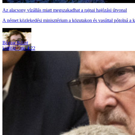
Az alacsony vízállás miatt megszakadhat a rajnai hajózási útvonal
A német közlekedési minisztérium a közutakon és vasúttal pótolná a kie
Bódog Bálint
külföld
ma 4:22