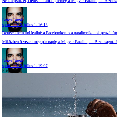
Ne felejtsük el, Deutsch Tamás jelenleg a Magyar Paralimpiai Bizotts
Botos Tamás
sport
2015. július 1. 16:13
Deutsch nem tud leállni: a Facebookon is a paralimpikonok pénzét fúr
Miközben ő vezeti még pár napig a Magyar Paralimpiai Bizottságot. Jó
Botos Tamás
sport
2015. július 1. 19:07
Friss