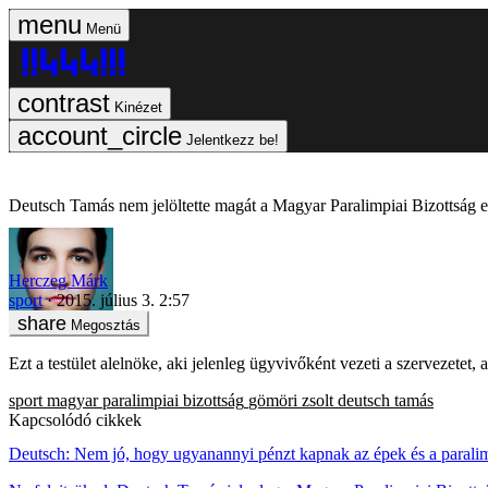
Menü
Kinézet
Jelentkezz be!
Deutsch Tamás nem jelöltette magát a Magyar Paralimpiai Bizottság 
Herczeg Márk
sport
2015. július 3. 2:57
Megosztás
Ezt a testület alelnöke, aki jelenleg ügyvivőként vezeti a szervezetet
sport
magyar paralimpiai bizottság
gömöri zsolt
deutsch tamás
Kapcsolódó cikkek
Deutsch: Nem jó, hogy ugyanannyi pénzt kapnak az épek és a parali