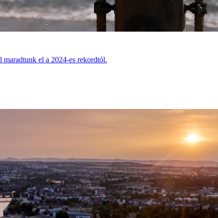
l maradtunk el a 2024-es rekordtól.