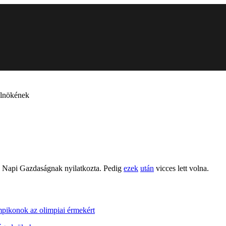
elnökének
, a Napi Gazdaságnak nyilatkozta. Pedig
ezek
után
vicces lett volna.
mpikonok az olimpiai érmekért