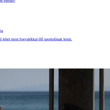
ág elnöke!
ja
 lehet most fogyatékkal élő sportolónak lenni.