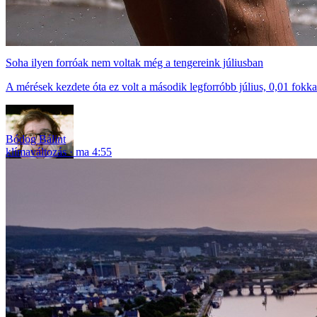
Soha ilyen forróak nem voltak még a tengereink júliusban
A mérések kezdete óta ez volt a második legforróbb július, 0,01 fokka
Bódog Bálint
klímaváltozás
ma 4:55