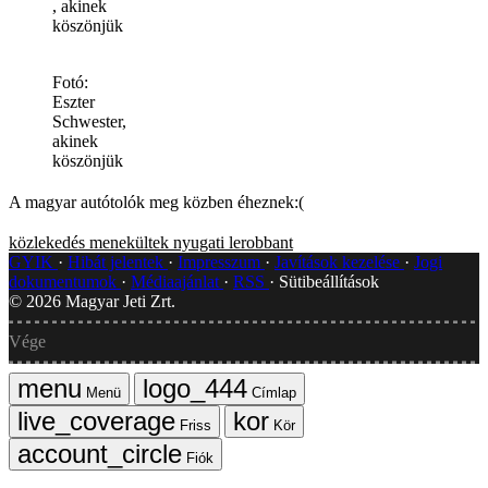
, akinek
köszönjük
Fotó:
Eszter
Schwester,
akinek
köszönjük
A magyar autótolók meg közben éheznek:(
közlekedés
menekültek
nyugati
lerobbant
GYIK
Hibát jelentek
Impresszum
Javítások kezelése
Jogi
dokumentumok
Médiaajánlat
RSS
Sütibeállítások
©
2026
Magyar Jeti Zrt.
Vége
Menü
Címlap
Friss
Kör
Fiók