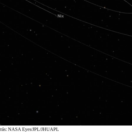
 Forrás: NASA Eyes/JPL/JHUAPL