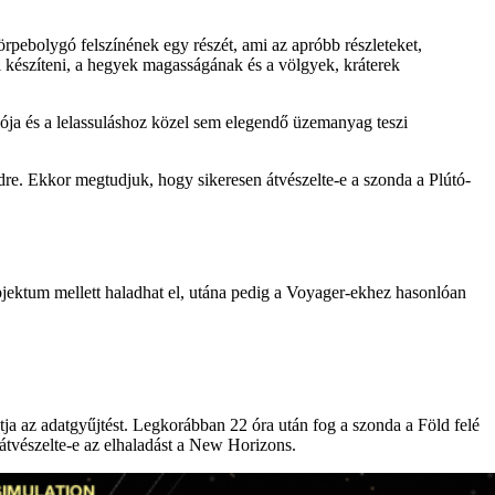
pebolygó felszínének egy részét, ami az apróbb részleteket,
i készíteni, a hegyek magasságának és a völgyek, kráterek
iója és a lelassuláshoz közel sem elegendő üzemanyag teszi
dre. Ekkor megtudjuk, hogy sikeresen átvészelte-e a szonda a Plútó-
jektum mellett haladhat el, utána pedig a Voyager-ekhez hasonlóan
ja az adatgyűjtést. Legkorábban 22 óra után fog a szonda a Föld felé
n átvészelte-e az elhaladást a New Horizons.