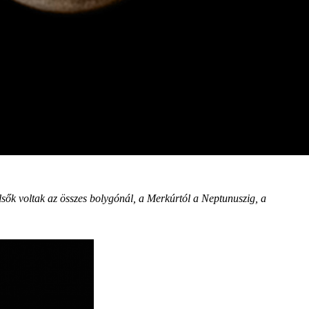
sők voltak az összes bolygónál, a Merkúrtól a Neptunuszig, a