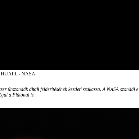
RI - JHUAPL - NASA
er űrszondák általi felderítésének kezdeti szakasza. A NASA szondái el
gül a Plútónál is.