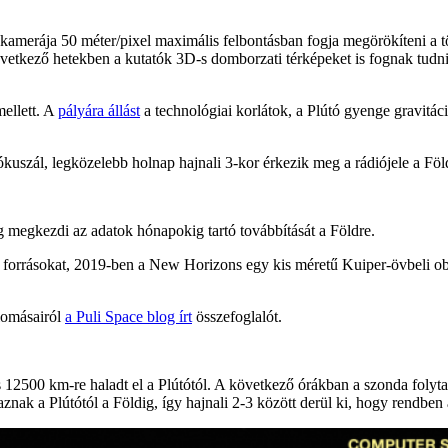
amerája 50 méter/pixel maximális felbontásban fogja megörökíteni a tör
 következő hetekben a kutatók 3D-s domborzati térképeket is fognak tudn
ellett. A
pályára állást
a technológiai korlátok, a Plútó gyenge gravitác
uszál, legközelebb holnap hajnali 3-kor érkezik meg a rádiójele a Föl
ig megkezdi az adatok hónapokig tartó továbbítását a Földre.
 forrásokat, 2019-ben a New Horizons egy kis méretű Kuiper-övbeli ob
llomásairól
a Puli Space blog írt
összefoglalót.
12500 km-re haladt el a Plútótól. A következő órákban a szonda folytat
utaznak a Plútótól a Földig, így hajnali 2-3 között derül ki, hogy rendbe