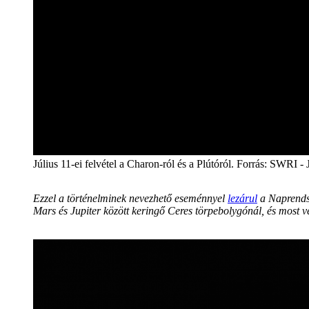
Július 11-ei felvétel a Charon-ról és a Plútóról. Forrás: SW
Ezzel a történelminek nevezhető eseménnyel
lezárul
a Naprendsz
Mars és Jupiter között keringő Ceres törpebolygónál, és most vé