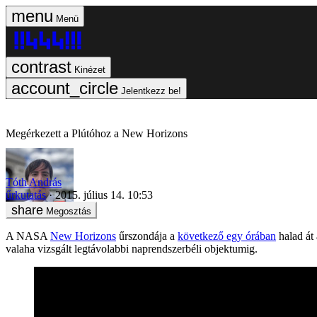
Menü
Kinézet
Jelentkezz be!
Megérkezett a Plútóhoz a New Horizons
Tóth András
űrkutatás
2015. július 14. 10:53
Megosztás
A NASA
New Horizons
űrszondája a
következő egy órában
halad át 
valaha vizsgált legtávolabbi naprendszerbéli objektumig.