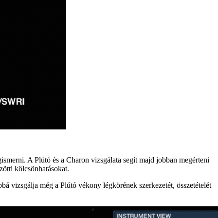
gismerni. A Plútó és a Charon vizsgálata segít majd jobban megérteni
zötti kölcsönhatásokat.
ábbá vizsgálja még a Plútó vékony légkörének szerkezetét, összetételét