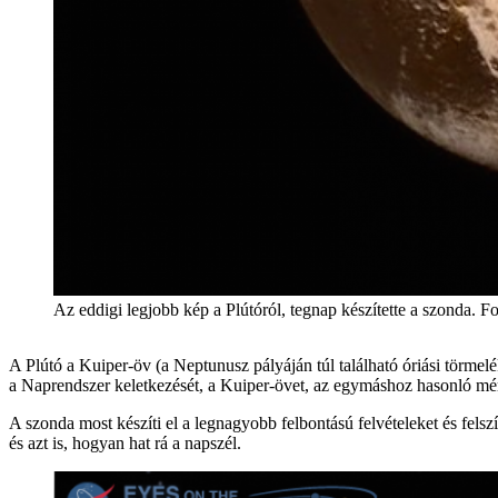
Az eddigi legjobb kép a Plútóról, tegnap készítette a szon
A Plútó a Kuiper-öv (a Neptunusz pályáján túl található óriási törme
a Naprendszer keletkezését, a Kuiper-övet, az egymáshoz hasonló méret
A szonda most készíti el a legnagyobb felbontású felvételeket és felsz
és azt is, hogyan hat rá a napszél.