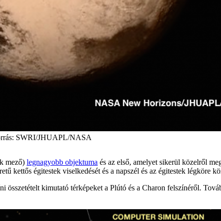
da. Forrás: SWRI/JHUAPL/NASA
lék mező)
legnagyobb objektuma
és az első, amelyet sikerül közelről me
ű kettős égitestek viselkedését és a napszél és az égitestek légköre kö
íni összetételt kimutató térképeket a Plútó és a Charon felszínéről. Tov