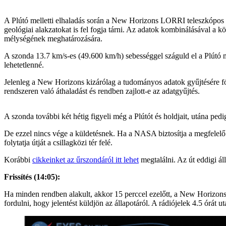
A Plútó melletti elhaladás során a New Horizons LORRI teleszkópos k
geológiai alakzatokat is fel fogja tárni. Az adatok kombinálásával a
mélységének meghatározására.
A szonda 13.7 km/s-es (49.600 km/h) sebességgel száguld el a Plútó m
lehetetlenné.
Jelenleg a New Horizons kizárólag a tudományos adatok gyűjtésére fók
rendszeren való áthaladást és rendben zajlott-e az adatgyűjtés.
A szonda további két hétig figyeli még a Plútót és holdjait, utána ped
De ezzel nincs vége a küldetésnek. Ha a NASA biztosítja a megfelelő
folytatja útját a csillagközi tér felé.
Korábbi
cikkeinket az űrszondáról itt lehet
megtalálni. Az út eddigi á
Frissítés (14:05):
Ha minden rendben alakult, akkor 15 perccel ezelőtt, a New Horizons 
fordulni, hogy jelentést küldjön az állapotáról. A rádiójelek 4.5 órát 