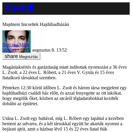
Majdnem lincseltek Hajdúhadházán
Herczeg Márk
bűnügy
2015. augusztus 8. 13:52
Megosztás
Magánlaksértés és garázdaság miatt indítottak nyomozást a 36 éves
L. Zsolt, a 22 éves L. Róbert, a 21 éves V. Gyula és 15 éves
fiatalkorú társukkal szemben.
Pénteken 12:30 körül időben L. Zsolt és három társa megjelent egy
hajdúhadházi családi ház előtt, és azzal fenyegette az ott lakókat,
hogy megölik őket, közben az utcáról tégladarabokkal kezdték
dobálni az épületet.
Utána L. Zsolt egy baltával, míg L. Róbert egy lapáttal a kezében
bement az udvarra, és a két társukkal együtt be akarták nyomni a
bejárati ajtót, amit a házban lévő 15 és 22 éves fiatal fiúk