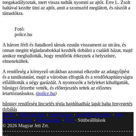
megakadályoztak, mert vissza tudták nyomni az ajtót. Erre L. Zsolt
baltával kezdte ütni az ajtót, amit a szomszéd meglátott, és rászólt a
támadókra.
Fotó:
police.hu
A három férfi és fiatalkorú társuk ezután visszament az utcára, és
onnan megint tégladarabokkal kezdték dobálni a családi házat, majd
amikor meghallották, hogy rendőrök érkeznek a helyszínre,
elmenekültek.
A rendőrség a környező utcákban azonnal elkezdte az adatgyűjtést
és a tanúkutatást, majd a városban elfogták és a rendőrkapitányságra
előállították a négy garázdát. A nyomozók a helyieket kihallgatták,
bűnügyi őrizetbe vették, és előterjesztés tettek az előzetes
letartóztatásukra.
(
police.hu
)
bűnügy
rendőrség
lincselés
tégla
hajdúhadház
lapát
balta
fenyegetés
dobálás
GYIK
Hibát jelentek
Impresszum
Javítások kezelése
Jogi
dokumentumok
Médiaajánlat
RSS
Sütibeállítások
©
2026
Magyar Jeti Zrt.