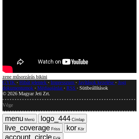
zene
műsorzárás
bikini
GYIK
Hibát jelentek
Impresszum
Javítások kezelése
Jogi
dokumentumok
Médiaajánlat
RSS
Sütibeállítások
©
2026
Magyar Jeti Zrt.
Vége
Menü
Címlap
Friss
Kör
Fiók