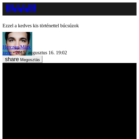
Ezzel a kedves kis történettel búcsúzok
Herczeg Márk
zene
2015. augusztus 16. 19:02
Megosztás