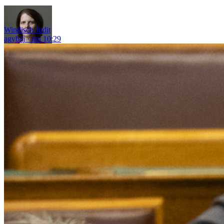
Windisch Judit
agybaj
ma 10:29