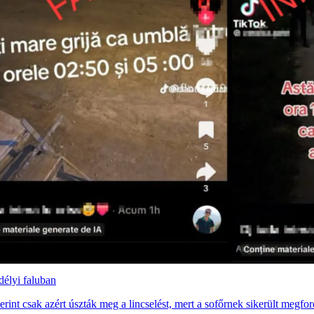
délyi faluban
erint csak azért úszták meg a lincselést, mert a sofőrnek sikerült megfor