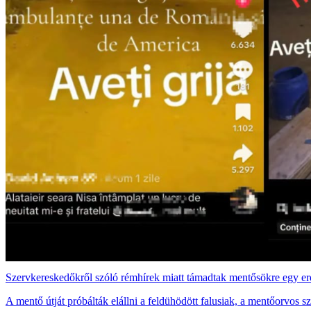
Szervkereskedőkről szóló rémhírek miatt támadtak mentősökre egy er
A mentő útját próbálták elállni a feldühödött falusiak, a mentőorvos sz