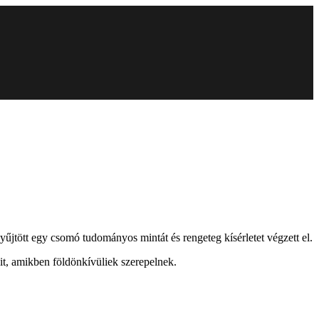
űjtött egy csomó tudományos mintát és rengeteg kísérletet végzett el.
eit, amikben földönkívüliek szerepelnek.