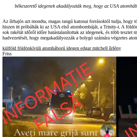
békeszerető idegenek akadályozták meg, hogy az USA atomhábor
Az űrhajós azt mondta, magas rangú katonai forrásoktól tudja, hogy t
hiszen itt próbálták ki az USA első atombombáját, a Trinity-t. A földön
sok rakétát időről időre hatástalanítottak az idegenek, és több tesztet
hadvezetését, hogy megakadályozzák a bolygó számára végzetes atom
külföld
földönkívüli
atomháború
idegen
edgar mitchell
űrlény
Friss