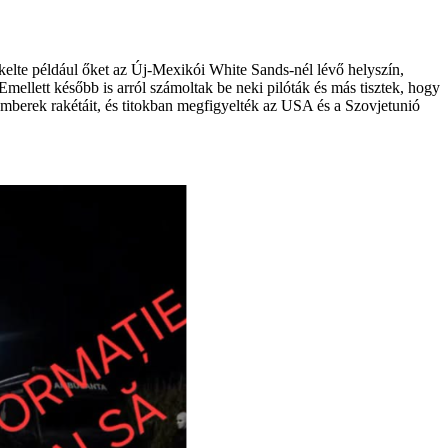
kelte például őket az Új-Mexikói White Sands-nél lévő helyszín,
 Emellett később is arról számoltak be neki pilóták és más tisztek, hogy
az emberek rakétáit, és titokban megfigyelték az USA és a Szovjetunió