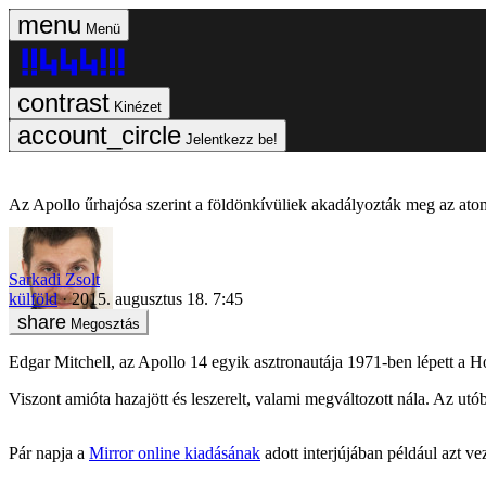
Menü
Kinézet
Jelentkezz be!
Az Apollo űrhajósa szerint a földönkívüliek akadályozták meg az at
Sarkadi Zsolt
külföld
2015. augusztus 18. 7:45
Megosztás
Edgar Mitchell, az Apollo 14 egyik asztronautája 1971-ben lépett a H
Viszont amióta hazajött és leszerelt, valami megváltozott nála. Az ut
Pár napja a
Mirror online kiadásának
adott interjújában például azt ve