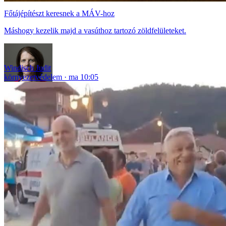
Főtájépítészt keresnek a MÁV-hoz
Máshogy kezelik majd a vasúthoz tartozó zöldfelületeket.
Windisch Judit
környezetvédelem
ma 10:05