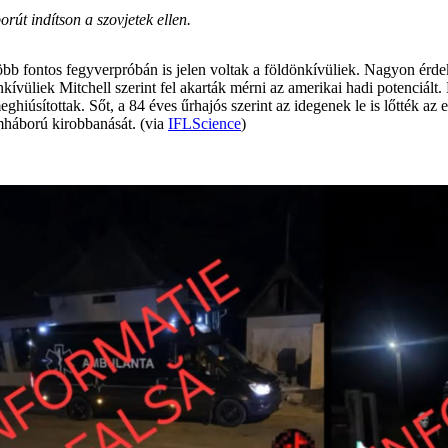
út indítson a szovjetek ellen.
öbb fontos fegyverpróbán is jelen voltak a földönkívüliek. Nagyon érde
kívüliek Mitchell szerint fel akarták mérni az amerikai hadi potenciált.
 meghiúsítottak. Sőt, a 84 éves űrhajós szerint az idegenek le is lőtték 
háború kirobbanását. (via
IFLScience
)