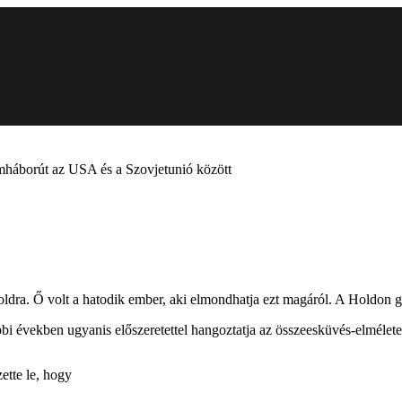
omháborút az USA és a Szovjetunió között
oldra. Ő volt a hatodik ember, aki elmondhatja ezt magáról. A Holdon gy
óbbi években ugyanis előszeretettel hangoztatja az összeesküvés-elmélet
zette le, hogy