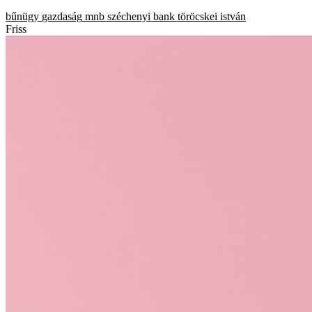
bűnügy
gazdaság
mnb
széchenyi bank
töröcskei istván
Friss