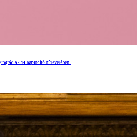
ingrád a 444 napindító hírlevelében.