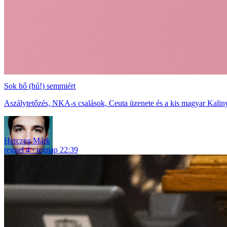
Sok hő (hú!) semmiért
Aszálytetőzés, NKA-s csalások, Ceuta üzenete és a kis magyar Kaliny
Herczeg Márk
reggel 4
tegnap 22:39