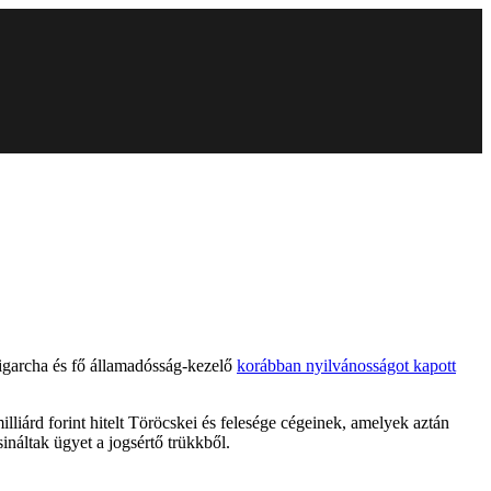
igarcha és fő államadósság-kezelő
korábban nyilvánosságot kapott
liárd forint hitelt Töröcskei és felesége cégeinek, amelyek aztán
náltak ügyet a jogsértő trükkből.