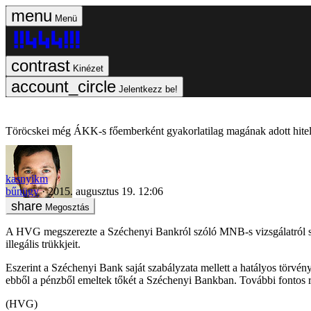
Menü
Kinézet
Jelentkezz be!
Töröcskei még ÁKK-s főemberként gyakorlatilag magának adott hitel
kasnyikm
bűnügy
2015. augusztus 19. 12:06
Megosztás
A HVG megszerezte a Széchenyi Bankról szóló MNB-s vizsgálatról szó
illegális trükkjeit.
Eszerint a Széchenyi Bank saját szabályzata mellett a hatályos törvén
ebből a pénzből emeltek tőkét a Széchenyi Bankban. További fontos ré
(HVG)