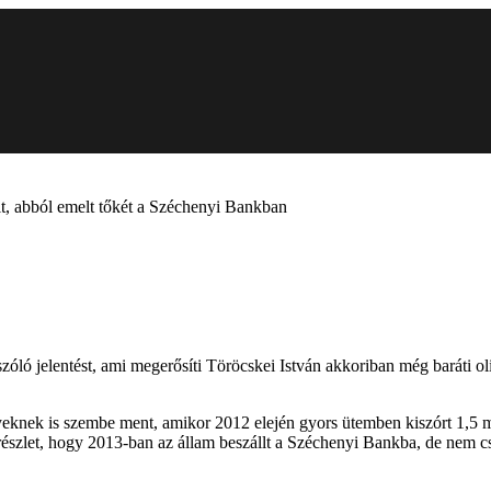
t, abból emelt tőkét a Széchenyi Bankban
ló jelentést, ami megerősíti Töröcskei István akkoriban még baráti ol
yeknek is szembe ment, amikor 2012 elején gyors ütemben kiszórt 1,5 mil
szlet, hogy 2013-ban az állam beszállt a Széchenyi Bankba, de nem csi