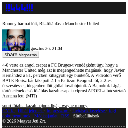
Rooney hármat lőtt, BL-főtáblás a Manchester United
Botos Tamás
sport
2015. augusztus 26. 21:04
Megosztás
4-0 verte az angol csapat a FC Bruges-t vendégként úgy, hogy a
Manchester United még azt is megengedhette magának, hogy Javier
Hernández a 81. percben kihagyott egy büntetőt. A Videoton verő
BATE Borisz bár kikapott 2-1 a Partizan Beograd-tól, 2-2-es
összesítéssel, idegenben lőtt góllal továbbjutott. A Bajnokok Ligája
történetének első főtáblás kazah csapata ciprusi APOEL-t búcsúztató
Asztana lett. (MTI)
sport
főtábla
kazah
bajnok ligája
wayne rooney
GYIK
Hibát jelentek
Impresszum
Javítások kezelése
Jogi
dokumentumok
Médiaajánlat
RSS
Sütibeállítások
©
2026
Magyar Jeti Zrt.