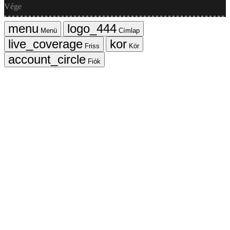
Vége
Menü
Címlap
Friss
Kör
Fiók