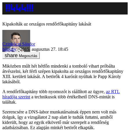
Kipakolták az országos rendőrfőkapitány lakását
Czinkóczi Sándor
bűnügy
2015. augusztus 27. 18:45
Megosztás
Miközben múlt hét hétfőn mindenki a tomboló vihart próbálta
átvészelni, két férfi szépen kipakolta az országos rendőrfőkapitány
XIII. kerületi lakását. A betörők 4 karórát nyúltak le Papp Károly
lakásából.
A rendőrfőkapitány több nyomozót is ráállított az ügyre,
az RTL
híradója szerint
a technikusok több értékelhető DNS-mintát is
találtak.
Szerencsére a DNS-labor munkatársainak éppen nem volt más
dolguk, így a vizsgálatot 2 nap alatt le tudták futtatni, amiből
kiderült, hogy az egyik elkövető már szerepelt a rendőrség
adatbázisában. Ez alapján minkét betörőt elkapták.