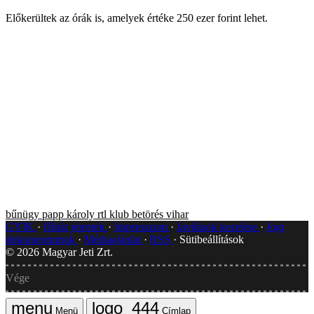
Előkerültek az órák is, amelyek értéke 250 ezer forint lehet.
bűnügy
papp károly
rtl klub
betörés
vihar
GYIK
Hibát jelentek
Impresszum
Javítások kezelése
Jogi
dokumentumok
Médiaajánlat
RSS
Sütibeállítások
©
2026
Magyar Jeti Zrt.
Vége
Menü
Címlap