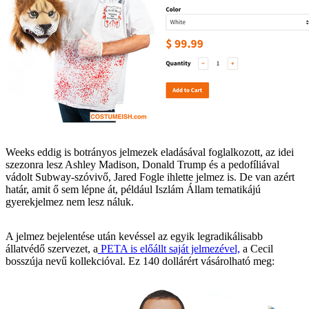
Weeks eddig is botrányos jelmezek eladásával foglalkozott, az idei
szezonra lesz Ashley Madison, Donald Trump és a pedofíliával
vádolt Subway-szóvivő, Jared Fogle ihlette jelmez is. De van azért
határ, amit ő sem lépne át, például Iszlám Állam tematikájú
gyerekjelmez nem lesz náluk.
A jelmez bejelentése után kevéssel az egyik legradikálisabb
állatvédő szervezet, a
PETA is előállt saját jelmezével,
a Cecil
bosszúja nevű kollekcióval. Ez 140 dollárért vásárolható meg: