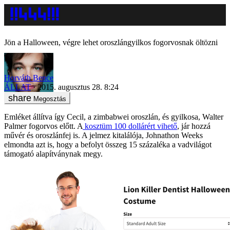
Jön a Halloween, végre lehet oroszlángyilkos fogorvosnak öltözni
Horváth Bence
ÁLLAT
2015. augusztus 28. 8:24
Megosztás
Emléket állítva így Cecil, a zimbabwei oroszlán, és gyilkosa, Walter
Palmer fogorvos előtt. A
kosztüm 100 dollárért vihető
, jár hozzá
művér és oroszlánfej is. A jelmez kitalálója, Johnathon Weeks
elmondta azt is, hogy a befolyt összeg 15 százaléka a vadvilágot
támogató alapítványnak megy.