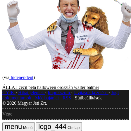
(via
Independent
)
ÁLLAT
cecil
peta
halloween
oroszlán
walter palmer
GYIK
Hibát jelentek
Impresszum
Javítások kezelése
Jogi
dokumentumok
Médiaajánlat
RSS
Sütibeállítások
©
2026
Magyar Jeti Zrt.
Vége
Menü
Címlap