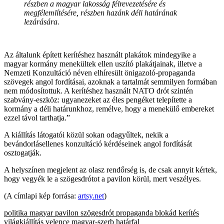
részben a magyar lakosság félrevezetésére és
megfélemlítésére, részben hazánk déli határának
lezárására.
Az általunk épített kerítéshez használt plakátok mindegyike a
magyar kormány menekültek ellen uszító plakátjainak, illetve a
Nemzeti Konzultáció néven elhíresült önigazoló-propaganda
szövegek angol fordításai, azoknak a tartalmát semmilyen formában
nem módosítottuk. A kerítéshez használt NATO drót szintén
szabvány-eszköz: ugyanezeket az éles pengéket telepítette a
kormány a déli határunkhoz, remélve, hogy a menekülő embereket
ezzel távol tarthatja.”
A kiállítás látogatói közül sokan odagyűltek, nekik a
bevándorlásellenes konzultáció kérdéseinek angol fordítását
osztogatják.
A helyszínen megjelent az olasz rendőrség is, de csak annyit kértek,
hogy vegyék le a szögesdrótot a pavilon körül, mert veszélyes.
(A címlapi kép forrása:
artsy.net
)
politika
magyar pavilon
szögesdrót
propaganda
blokád
kerítés
világkiállítás
velence
magyar-szerb határfal