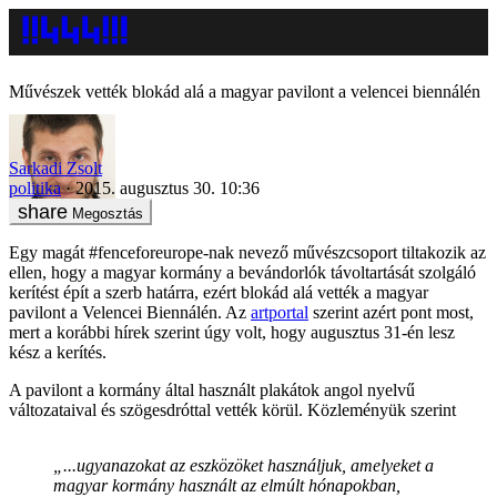
Művészek vették blokád alá a magyar pavilont a velencei biennálén
Sarkadi Zsolt
politika
2015. augusztus 30. 10:36
Megosztás
Egy magát #fenceforeurope-nak nevező művészcsoport tiltakozik az
ellen, hogy a magyar kormány a bevándorlók távoltartását szolgáló
kerítést épít a szerb határra, ezért blokád alá vették a magyar
pavilont a Velencei Biennálén. Az
artportal
szerint azért pont most,
mert a korábbi hírek szerint úgy volt, hogy augusztus 31-én lesz
kész a kerítés.
A pavilont a kormány által használt plakátok angol nyelvű
változataival és szögesdróttal vették körül. Közleményük szerint
„...ugyanazokat az eszközöket használjuk, amelyeket a
magyar kormány használt az elmúlt hónapokban,