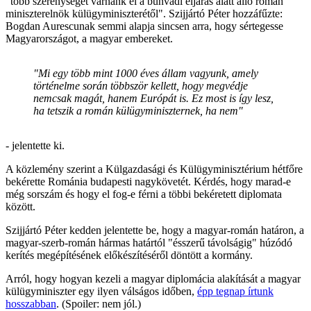
"több szerénységet várnánk el a bűnvádi eljárás alatt álló román
miniszterelnök külügyminiszterétől". Szijjártó Péter hozzáfűzte:
Bogdan Aurescunak semmi alapja sincsen arra, hogy sértegesse
Magyarországot, a magyar embereket.
"Mi egy több mint 1000 éves állam vagyunk, amely
történelme során többször kellett, hogy megvédje
nemcsak magát, hanem Európát is. Ez most is így lesz,
ha tetszik a román külügyminiszternek, ha nem"
- jelentette ki.
A közlemény szerint a Külgazdasági és Külügyminisztérium hétfőre
bekérette Románia budapesti nagykövetét. Kérdés, hogy marad-e
még sorszám és hogy el fog-e férni a többi bekéretett diplomata
között.
Szijjártó Péter kedden jelentette be, hogy a magyar-román határon, a
magyar-szerb-román hármas határtól "ésszerű távolságig" húzódó
kerítés megépítésének előkészítéséről döntött a kormány.
Arról, hogy hogyan kezeli a magyar diplomácia alakítását a magyar
külügyminiszter egy ilyen válságos időben,
épp tegnap írtunk
hosszabban
. (Spoiler: nem jól.)