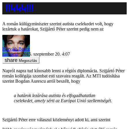
A román külügyminiszter szerint autista cselekedet volt, hogy
lezártuk a határokat, Szijjártó Péter szerint pedig nem az
Horváth Bence
migráció
2015. szeptember 20. 4:07
Megosztás
Napról napra tud kínosabb lenni a régiós diplomácia. Szijjártó Péter
román kollégája szombat esti szavaira reagált. Az MTI tudósítása
szerint Bogdan Aurescu arról beszélt, hogy
a határok lezárása autista és elfogadhatatlan
cselekedet, amely sérti az Európai Unió szellemiségét.
Szijjártó Péter erre válaszul közleményt adott ki, ami szerint