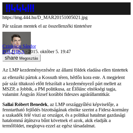
https://img.444.hu/D_MAR20151005021.jpg
Pár százan mentek el az összellenzéki tüntetésre
Czinkóczi Sándor
POLITIKA
2015. október 5. 19:47
Megosztás
Az LMP kezdeményezésére az állami földek eladása ellen tüntettek
az ellenzéki pártok a Kossuth téren, hétfőn kora este.
A megjelent
pár száz tiltakozó előtt felszólalt a kezdeményező párt mellett az
MSZP, a Jobbik, a PM politikusa, az Élőlánc elnökségi tagja,
valamint Ángyán József korábbi fideszes agrárállamtitkár.
Sallai Róbert Benedek
, az LMP országgyűlési képviselője, a
fenntartható fejlődés bizottságának elnöke szerint a Fidesz-kormány
a szakadék felé viszi az országot, és a politikai hatalmat gazdasági
hatalommá átjátszva bűnt követnek el azok, akik eladják a
termőföldet, meglopva ezzel az egész társadalmat.