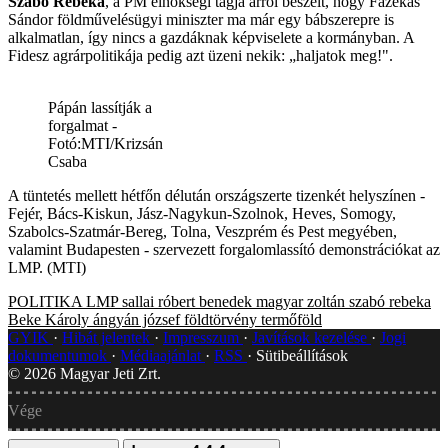
Szabó Rebeka
, a PM elnökségi tagja arról beszélt, hogy Fazekas
Sándor földművelésügyi miniszter ma már egy bábszerepre is
alkalmatlan, így nincs a gazdáknak képviselete a kormányban. A
Fidesz agrárpolitikája pedig azt üzeni nekik: „haljatok meg!".
Pápán lassítják a
forgalmat -
Fotó:MTI/Krizsán
Csaba
A tüntetés mellett hétfőn délután országszerte tizenkét helyszínen -
Fejér, Bács-Kiskun, Jász-Nagykun-Szolnok, Heves, Somogy,
Szabolcs-Szatmár-Bereg, Tolna, Veszprém és Pest megyében,
valamint Budapesten - szervezett forgalomlassító demonstrációkat az
LMP. (MTI)
POLITIKA
LMP
sallai róbert benedek
magyar zoltán
szabó rebeka
Beke Károly
ángyán józsef
földtörvény
termőföld
GYIK
Hibát jelentek
Impresszum
Javítások kezelése
Jogi
dokumentumok
Médiaajánlat
RSS
Sütibeállítások
©
2026
Magyar Jeti Zrt.
Vége