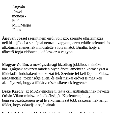
Ángyán
József
mondja -
Fotó:
MTI/Marjai
János
Ángyán József
szerint nem erről volt szó, szerinte elhatalmazás
nélkül adják el a stratégiai nemzeti vagyont, ezért erkölcstelennek és
alkotmányellenesnek minősítette a folyamatot. Bírálta, hogy a
tőkeerő fogja eldönteni, kié lesz ez a vagyon.
Magyar Zoltán
, a mezőgazdasági bizottság jobbikos alelnöke
hazugságnak nevezett minden olyan érvet, amelyet a kormányzat a
földeladás indokaként sorakoztat fel. Szerinte fel kell lépni a Fidesz
arroganciája, földéhsége ellen, és akár fizikai erővel is meg kell
akadályozni, hogy a földárverések sikeresek legyenek.
Beke Károly
, az MSZP elnökségi tagja csillapíthatatlannak nevezte
Orbán Viktor miniszterelnök éhségét. Kijelentette, hogy
bűnszervezetszerűen nyúl le a kormányzat több százezer hektárnyi
földet, hogy odaadja a sajátjainak.