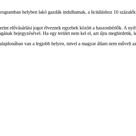
ramban helyben lakó gazdák indulhatnak, a licitáláshoz 10 százalék let
erint elővásárlási jogot élveznek egyebek között a haszonbérlők. A nyilv
jogának bejegyzésével. Ha egy terület nem kel el, azt újra meghirdetik, lef
ák tulajdonában van a legjobb helyen, mivel a magyar állam nem műveli a