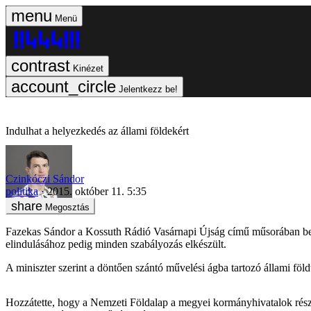
Menü
Kinézet
Jelentkezz be!
Indulhat a helyezkedés az állami földekért
Czinkóczi Sándor
politika
2015. október 11. 5:35
Megosztás
Fazekas Sándor a Kossuth Rádió Vasárnapi Újság című műsorában bejel
elindulásához pedig minden szabályozás elkészült.
A miniszter szerint a döntően szántó művelési ágba tartozó állami föl
Hozzátette, hogy a Nemzeti Földalap a megyei kormányhivatalok részére