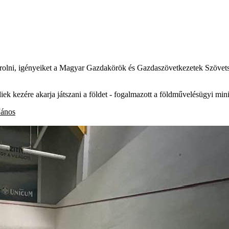
sárolni, igényeiket a Magyar Gazdakörök és Gazdaszövetkezetek Szöve
ldiek kezére akarja játszani a földet - fogalmazott a földművelésügyi min
János