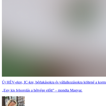
Új HÉV-ekre, IC-kre, bérlakásokra és vállalkozásokra költené a korm
„Egy kis felsorolás a hétvége előtt” – mondta Magyar.