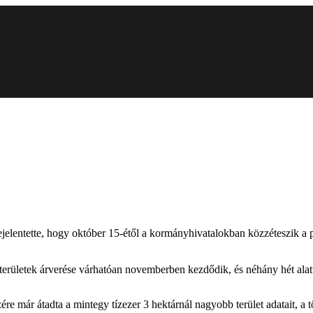
entette, hogy október 15-étől a kormányhivatalokban közzéteszik a pá
dterületek árverése várhatóan novemberben kezdődik, és néhány hét alat
 már átadta a mintegy tízezer 3 hektárnál nagyobb terület adatait, a tö