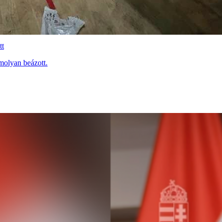
tt
molyan beázott.