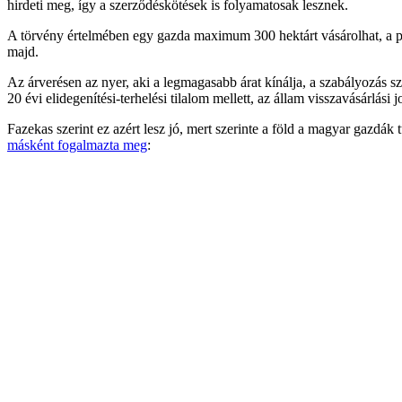
hirdeti meg, így a szerződéskötések is folyamatosak lesznek.
A törvény értelmében egy gazda maximum 300 hektárt vásárolhat, a prog
majd.
Az árverésen az nyer, aki a legmagasabb árat kínálja, a szabályozás sz
20 évi elidegenítési-terhelési tilalom mellett, az állam visszavásárlási 
Fazekas szerint ez azért lesz jó, mert szerinte a föld a magyar gazd
másként fogalmazta meg
: