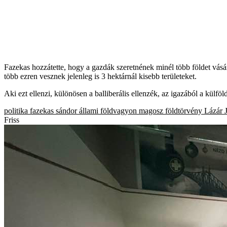
Fazekas hozzátette, hogy a gazdák szeretnének minél több földet vá
több ezren vesznek jelenleg is 3 hektárnál kisebb területeket.
Aki ezt ellenzi, különösen a balliberális ellenzék, az igazából a külfö
politika
fazekas sándor
állami földvagyon
magosz
földtörvény
Lázár 
Friss