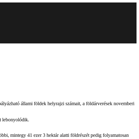
lyázható állami földek helyrajzi számait, a földárverések novemberi
t lebonyolódik.
bbi, mintegy 41 ezer 3 hektár alatti földrészét pedig folyamatosan