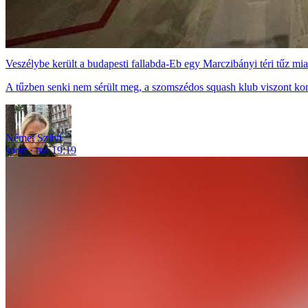
Veszélybe került a budapesti fallabda-Eb egy Marczibányi téri tűz mia
A tűzben senki nem sérült meg, a szomszédos squash klub viszont ko
Német Szilvi
sport
ma 19:19