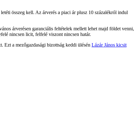
éti összeg kell. Az árverés a piaci ár plusz 10 százalékról indul
ános árverésen garanciális feltételek mellett lehet majd földet venni,
elé nincsen licit, felfelé viszont nincsen határ.
zt. Ezt a mezőgazdasági bizottság keddi ülésén
Lázár János kicsit