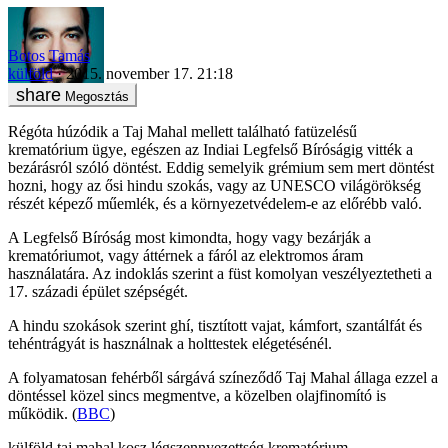
Botos Tamás
külföld
2015. november 17. 21:18
Megosztás
Régóta húzódik a Taj Mahal mellett található fatüzelésű
krematórium ügye, egészen az Indiai Legfelső Bíróságig vitték a
bezárásról szóló döntést. Eddig semelyik grémium sem mert döntést
hozni, hogy az ősi hindu szokás, vagy az UNESCO világörökség
részét képező műemlék, és a környezetvédelem-e az előrébb való.
A Legfelső Bíróság most kimondta, hogy vagy bezárják a
krematóriumot, vagy áttérnek a fáról az elektromos áram
használatára. Az indoklás szerint a füst komolyan veszélyeztetheti a
17. századi épület szépségét.
A hindu szokások szerint ghí, tisztított vajat, kámfort, szantálfát és
tehéntrágyát is használnak a holttestek elégetésénél.
A folyamatosan fehérből sárgává színeződő Taj Mahal állaga ezzel a
döntéssel közel sincs megmentve, a közelben olajfinomító is
működik. (
BBC
)
külföld
taj mahal
kosz
légszennyezettség
krematórium