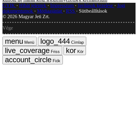
GYIK
Hibát jelentek
Impresszum
Javítások kezelése
Jogi
dokumentumok
Médiaajánlat
RSS
Sütibeállítások
©
2026
Magyar Jeti Zrt.
Vége
Menü
Címlap
Friss
Kör
Fiók