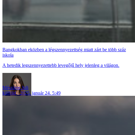
Bangkokban eközben a légszennyezettség miatt zárt be több száz
iskola
A hetedik legszennyezettebb levegőjű hely jelenleg a világon.
Mészáros Juli
külföld
2025. január 24. 5:49