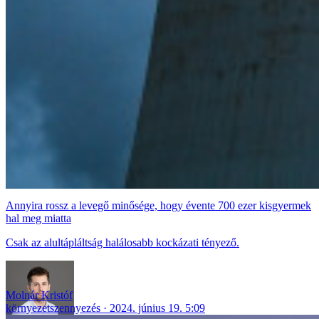
Annyira rossz a levegő minősége, hogy évente 700 ezer kisgyermek
hal meg miatta
Csak az alultápláltság halálosabb kockázati tényező.
Molnár Kristóf
környezetszennyezés
2024. június 19. 5:09