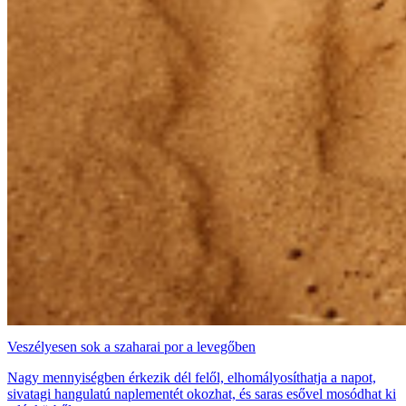
Veszélyesen sok a szaharai por a levegőben
Nagy mennyiségben érkezik dél felől, elhomályosíthatja a napot,
sivatagi hangulatú naplementét okozhat, és saras esővel mosódhat ki