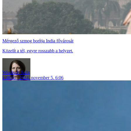
Mérgező szmog borítja India fővárosát
Közelít a tél, egyre rosszabb a helyzet.
Windisch Judit
külföld
2024. november 5. 6:06