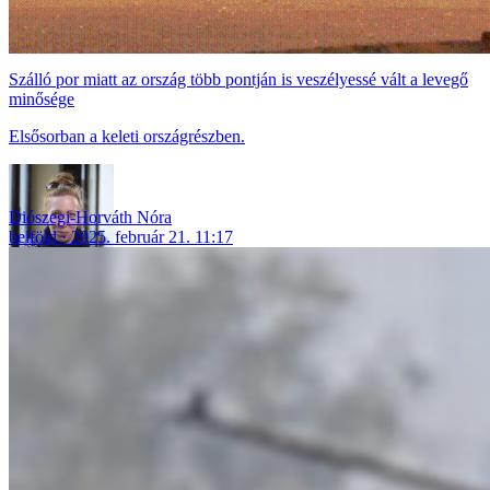
Szálló por miatt az ország több pontján is veszélyessé vált a levegő
minősége
Elsősorban a keleti országrészben.
Diószegi-Horváth Nóra
belföld
2025. február 21. 11:17