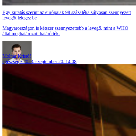
Egy kutatás szerint az európaiak 98 százaléka súlyosan szennyezett
levegőt lélegez be
Magyarországon is kétszer szennyezettebb a levegő, mint a WHO
által meghatározott határérték.
Molnár Kristóf
egészség
2023. szeptember 20. 14:08