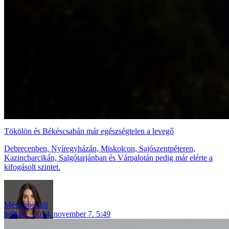
Tökölön és Békéscsabán már egészségtelen a levegő
Debrecenben, Nyíregyházán, Miskolcon, Sajószentpéteren,
Kazincbarcikán, Salgótarjánban és Várpalotán pedig már elérte a
kifogásolt szintet.
Mészáros Juli
belföld
2024. november 7. 5:49