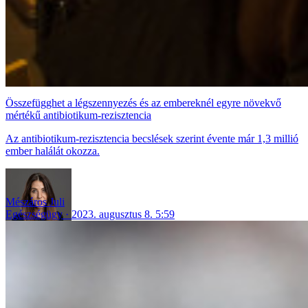
Összefügghet a légszennyezés és az embereknél egyre növekvő
mértékű antibiotikum-rezisztencia
Az antibiotikum-rezisztencia becslések szerint évente már 1,3 millió
ember halálát okozza.
Mészáros Juli
Egészségügy
2023. augusztus 8. 5:59