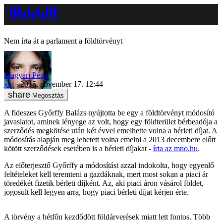
Nem írta át a parlament a földtörvényt
Magyari Péter
jog
2015. november 17. 12:44
Megosztás
A fideszes Győrffy Balázs nyújtotta be egy a földtörvényt módosító
javaslatot, aminek lényege az volt, hogy egy földterület bérbeadója a
szerződés megkötése után két évvel emelhette volna a bérleti díjat. A
módosítás alapján meg lehetett volna emelni a 2013 decembere előtt
kötött szerződések esetében is a bérleti díjakat -
írta az mno.hu
.
Az előterjesztő Győrffy a módosítást azzal indokolta, hogy egyenlő
feltételeket kell teremteni a gazdáknak, mert most sokan a piaci ár
töredékét fizetik bérleti díjként. Az, aki piaci áron vásárol földet,
jogosult kell legyen arra, hogy piaci bérleti díjat kérjen érte.
A törvény a hétfőn kezdődött földárverések miatt lett fontos. Több