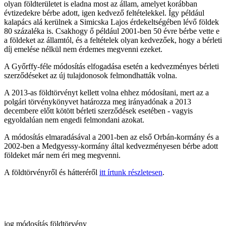
olyan földterületet is eladna most az állam, amelyet korábban
évtizedekre bérbe adott, igen kedvező feltételekkel. Így például
kalapács alá kerülnek a Simicska Lajos érdekeltségében lévő földek
80 százaléka is. Csakhogy ő például 2001-ben 50 évre bérbe vette e
a földeket az államtól, és a feltételek olyan kedvezőek, hogy a bérleti
díj emelése nélkül nem érdemes megvenni ezeket.
A Győrffy-féle módosítás elfogadása esetén a kedvezményes bérleti
szerződéseket az új tulajdonosok felmondhatták volna.
A 2013-as földtörvényt kellett volna ehhez módosítani, mert az a
polgári törvénykönyvet határozza meg irányadónak a 2013
decembere előtt kötött bérleti szerződések esetében - vagyis
egyoldalúan nem engedi felmondani azokat.
A módosítás elmaradásával a 2001-ben az első Orbán-kormány és a
2002-ben a Medgyessy-kormány által kedvezményesen bérbe adott
földeket már nem éri meg megvenni.
A földtörvényről és hátteréről
itt írtunk részletesen
.
jog
módosítás
földtörvény