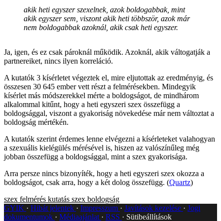
akik heti egyszer szexelnek, azok boldogabbak, mint
akik egyszer sem, viszont akik heti többször, azok már
nem boldogabbak azoknál, akik csak heti egyszer.
Ja, igen, és ez csak pároknál működik. Azoknál, akik váltogatják a
partnereiket, nincs ilyen korreláció.
A kutatók 3 kísérletet végeztek el, mire eljutottak az eredményig, és
összesen 30 645 ember vett részt a felmérésekben. Mindegyik
kísérlet más módszerekkel mérte a boldogságot, de mindhárom
alkalommal kitűnt, hogy a heti egyszeri szex összefügg a
boldogsággal, viszont a gyakoriság növekedése már nem változtat a
boldogság mértékén.
A kutatók szerint érdemes lenne elvégezni a kísérleteket valahogyan
a szexuális kielégülés mérésével is, hiszen az valószínűleg még
jobban összefügg a boldogsággal, mint a szex gyakorisága.
Arra persze nincs bizonyíték, hogy a heti egyszeri szex okozza a
boldogságot, csak arra, hogy a két dolog összefügg. (
Quartz
)
szex
felmérés
kutatás
szex
boldogság
GYIK
Hibát jelentek
Impresszum
Javítások kezelése
Jogi
dokumentumok
Médiaajánlat
RSS
Sütibeállítások