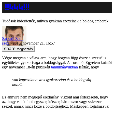
Tudósok kiderítették, milyen gyakran szexelnek a boldog emberek
Sarkadi Zsolt
szex
2015. november 21. 16:57
Megosztás
Végre megvan a válasz arra, hogy hogyan függ össze a szexuális
együttlétek gyakorisága a boldogsággal. A Torontói Egyetem kutatói
egy november 18-án publikált
tanulmányukban
leírták, hogy
van kapcsolat a szex gyakorisága és a boldogság
között.
Ez annyira nem meglepő eredmény, viszont ami érdekesebb, hogy
az, hogy valaki heti egyszer, kétszer, háromszor vagy százszor
szexel, annak nincs köze a boldogsághoz. Másképpen fogalmazva: