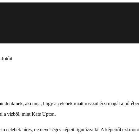
-fotóit
ndenkinek, aki unja, hogy a celebek miatt rosszul érzi magát a bőrében
ni a vízből, mint Kate Upton.
in celebek híres, de nevetséges képeit figurázza ki. A képeiről ezt mon