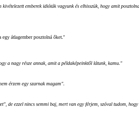
kivételezett emberek idióták vagyunk és elhisszük, hogy amit posztolna
 egy átlagember posztolná őket."
ogy a nagy része annak, amit a példaképeinktől látunk, kamu."
d nem érzem egy szarnak magam"
.
ret", de ezzel nincs semmi baj, mert van egy férjem, szóval tudom, hogy 