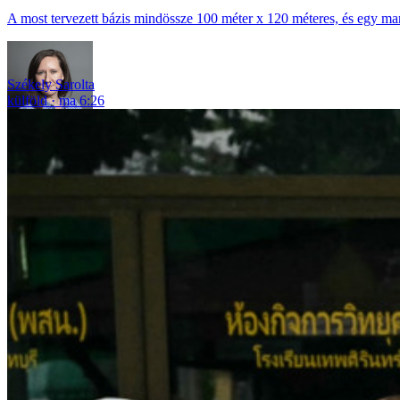
A most tervezett bázis mindössze 100 méter x 120 méteres, és egy ma
Székely Sarolta
külföld
ma 6:26