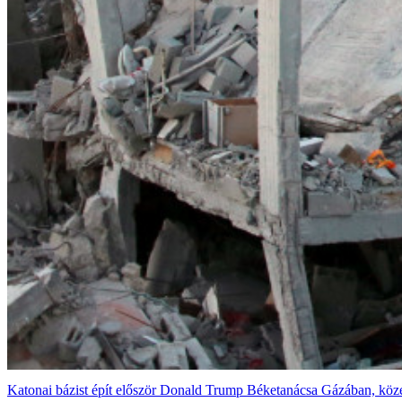
Katonai bázist épít először Donald Trump Béketanácsa Gázában, közel