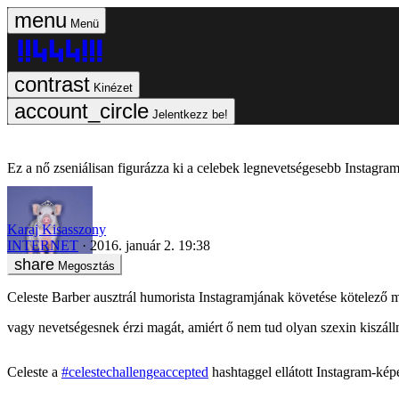
Menü
Kinézet
Jelentkezz be!
Ez a nő zseniálisan figurázza ki a celebek legnevetségesebb Instagram
Karaj Kisasszony
INTERNET
2016. január 2. 19:38
Megosztás
Celeste Barber ausztrál humorista Instagramjának követése kötelező mi
vagy nevetségesnek érzi magát, amiért ő nem tud olyan szexin kiszáll
Celeste a
#celestechallengeaccepted
hashtaggel ellátott Instagram-képe