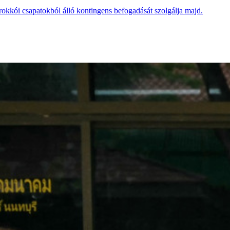
rokkói csapatokból álló kontingens befogadását szolgálja majd.