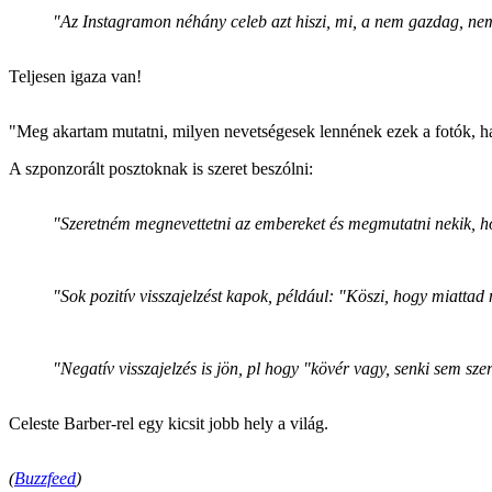
"Az Instagramon néhány celeb azt hiszi, mi, a nem gazdag, nem 
Teljesen igaza van!
"Meg akartam mutatni, milyen nevetségesek lennének ezek a fotók, ha
A szponzorált posztoknak is szeret beszólni:
"Szeretném megnevettetni az embereket és megmutatni nekik, h
"Sok pozitív visszajelzést kapok, például:
"Köszi, hogy miatta
"Negatív visszajelzés is jön, pl hogy "kövér vagy, senki sem sze
Celeste Barber-rel egy kicsit jobb hely a világ.
(
Buzzfeed
)