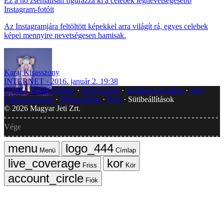
Ez a nő zseniálisan figurázza ki a celebek legnevetségesebb
Instagram-fotóit
Az Instagramjára feltöltött képekkel arra világít rá, egyes celebek
képei mennyire nevetségesen hamisak.
Karaj Kisasszony
INTERNET
2016. január 2. 19:38
GYIK
Hibát jelentek
Impresszum
Javítások kezelése
Jogi
dokumentumok
Médiaajánlat
RSS
Sütibeállítások
©
2026
Magyar Jeti Zrt.
Vége
Menü
Címlap
Friss
Kör
Fiók