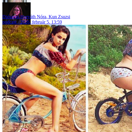
Diószegi-Horváth Nóra
,
Kun Zsuzsi
podcast
2026. február 5. 13:59