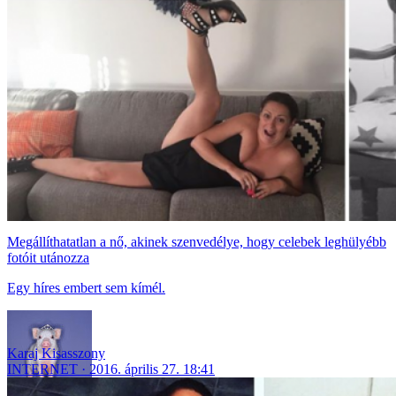
Megállíthatatlan a nő, akinek szenvedélye, hogy celebek leghülyébb
fotóit utánozza
Egy híres embert sem kímél.
Karaj Kisasszony
INTERNET
2016. április 27. 18:41