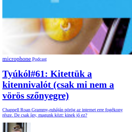
Podcast
Tyúkól#61: Kitettük a
kitennivalót (csak mi nem a
vörös szőnyegre)
Chappell Roan Grammy-ruháján pörög az internet erre fogékony
része. De csak így, magunk közt: kinek jó ez?