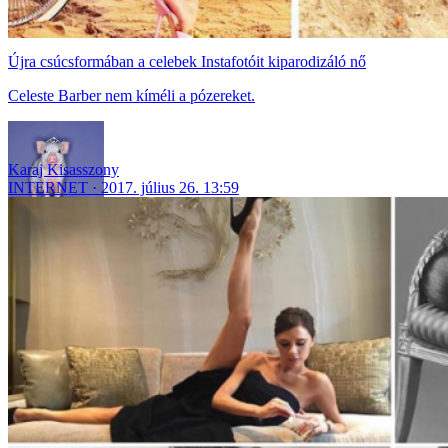
Újra csúcsformában a celebek Instafotóit kiparodizáló nő
Celeste Barber nem kíméli a pózereket.
Karaj Kisasszony
INTERNET
2017. július 26. 13:59