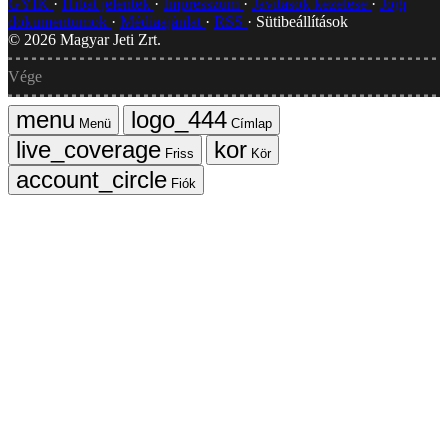
GYIK
Hibát jelentek
Impresszum
Javítások kezelése
Jogi
dokumentumok
Médiaajánlat
RSS
Sütibeállítások
©
2026
Magyar Jeti Zrt.
Vége
Menü
Címlap
Friss
Kör
Fiók