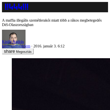
A maffia illegális szemétlerakói miatt több a rákos megbetegedés
Dél-Olaszországban
Király András
környezetvédelem
2016. január 3. 6:12
Megosztás