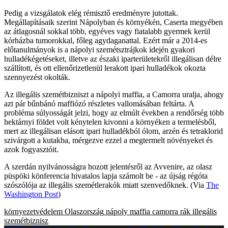
Pedig a vizsgálatok elég rémisztő eredményre jutottak.
Megállapításaik szerint Nápolyban és környékén, Caserta megyében
az átlagosnál sokkal több, egyéves vagy fiatalabb gyermek kerül
kórházba tumorokkal, főleg agydaganattal. Ezért már a 2014-es
előtanulmányok is a nápolyi szemétsztrájkok idején gyakori
hulladékégetéseket, illetve az északi iparterületekről illegálisan délre
szállított, és ott ellenőrizetlenül lerakott ipari hulladékok okozta
szennyezést okolták.
Az illegális szemétbizniszt a nápolyi maffia, a Camorra uralja, ahogy
azt pár bűnbánó maffiózó részletes vallomásában feltárta. A
probléma súlyosságát jelzi, hogy az elmúlt években a rendőrség több
hektárnyi földet volt kénytelen kivonni a környéken a termelésből,
mert az illegálisan elásott ipari hulladékból ólom, arzén és tetraklorid
szivárgott a kutakba, mérgezve ezzel a megtermelt növényeket és
azok fogyasztóit.
A szerdán nyilvánosságra hozott jelentésről az Avvenire, az olasz
püspöki könferencia hivatalos lapja számolt be - az újság régóta
szószólója az illegális szemétlerakók miatt szenvedőknek. (Via
The
Washington Post
)
környezetvédelem
Olaszország
nápoly
maffia
camorra
rák
illegális
szemétbiznisz