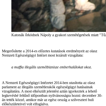
Katonák őrködnek Nápoly a gyakori szemétégetések miatt "
Megerősítette a 2014-es előzetes kutatások eredményeit az olasz
Nemzeti Egészségügyi Intézet most lezárult vizsgálata:
a maffia illegális szemétbiznisze emberhalálokat okoz.
A Nemzeti Egészségügyi Intézetet 2014-ben utasította az olasz
parlament az illegális szemétlerakók egészségügyi hatásainak
vizsgálatára. A most elkészült jelentést aztán igyekeztek a lehető
legkevésbé feltűnő időpontban nyilvánosságra hozni: december 30-
án tették közzé, amikor már az egész ország a szilveszteri buli
előkészületeivel volt elfoglalva.