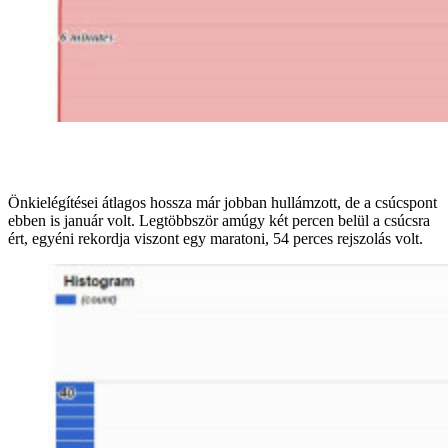
Önkielégítései átlagos hossza már jobban hullámzott, de a csúcspont
ebben is január volt. Legtöbbször amúgy két percen belül a csúcsra
ért, egyéni rekordja viszont egy maratoni, 54 perces rejszolás volt.