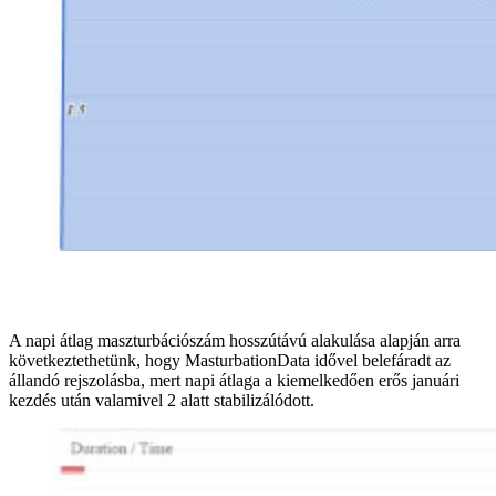
A napi átlag maszturbációszám hosszútávú alakulása alapján arra
következtethetünk, hogy MasturbationData idővel belefáradt az
állandó rejszolásba, mert napi átlaga a kiemelkedően erős januári
kezdés után valamivel 2 alatt stabilizálódott.