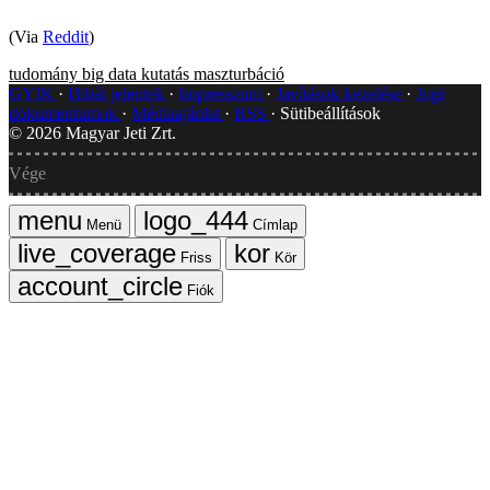
(Via
Reddit
)
tudomány
big data
kutatás
maszturbáció
GYIK
Hibát jelentek
Impresszum
Javítások kezelése
Jogi
dokumentumok
Médiaajánlat
RSS
Sütibeállítások
©
2026
Magyar Jeti Zrt.
Vége
Menü
Címlap
Friss
Kör
Fiók