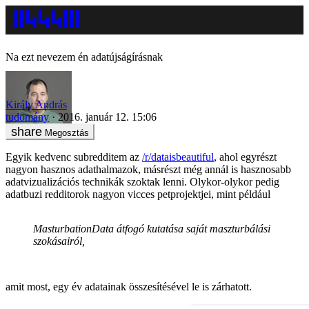
Na ezt nevezem én adatújságírásnak
Király András
tudomány
2016. január 12. 15:06
Megosztás
Egyik kedvenc subredditem az
/r/dataisbeautiful
, ahol egyrészt
nagyon hasznos adathalmazok, másrészt még annál is hasznosabb
adatvizualizációs technikák szoktak lenni. Olykor-olykor pedig
adatbuzi redditorok nagyon vicces petprojektjei, mint például
MasturbationData átfogó kutatása saját maszturbálási
szokásairól,
amit most, egy év adatainak összesítésével le is zárhatott.